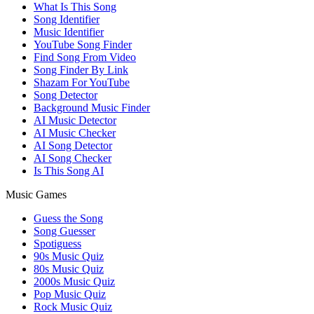
What Is This Song
Song Identifier
Music Identifier
YouTube Song Finder
Find Song From Video
Song Finder By Link
Shazam For YouTube
Song Detector
Background Music Finder
AI Music Detector
AI Music Checker
AI Song Detector
AI Song Checker
Is This Song AI
Music Games
Guess the Song
Song Guesser
Spotiguess
90s Music Quiz
80s Music Quiz
2000s Music Quiz
Pop Music Quiz
Rock Music Quiz