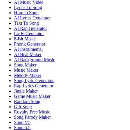
AI Music Video
Lyrics To Song
Hum to Song
AI Lyrics Generator
Text To Song
AI Rap Generator
Lo-Fi Generator
8-Bit Music
Phonk Generator
AI Instrumental
AI Beat Maker
AI Background Music
Song Maker
Music Maker
Melody Maker
Song Lyric Generator
Rap Lyrics Generator
Jingle Maker
Game Music Maker
Random Song
Gift Song
Royalty Free Music
Song Parody Maker
Suno V5
Suno 5.5