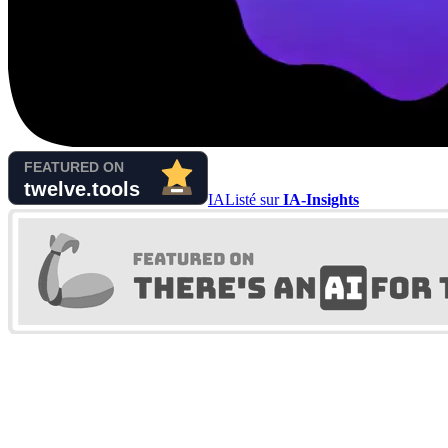
IA
Listé sur
IA-Insights