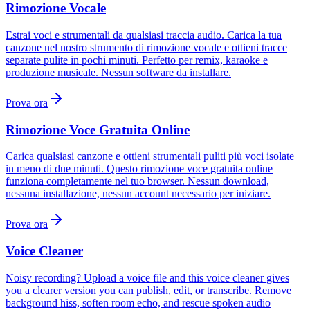
Rimozione Vocale
Estrai voci e strumentali da qualsiasi traccia audio. Carica la tua
canzone nel nostro strumento di rimozione vocale e ottieni tracce
separate pulite in pochi minuti. Perfetto per remix, karaoke e
produzione musicale. Nessun software da installare.
Prova ora
Rimozione Voce Gratuita Online
Carica qualsiasi canzone e ottieni strumentali puliti più voci isolate
in meno di due minuti. Questo rimozione voce gratuita online
funziona completamente nel tuo browser. Nessun download,
nessuna installazione, nessun account necessario per iniziare.
Prova ora
Voice Cleaner
Noisy recording? Upload a voice file and this voice cleaner gives
you a clearer version you can publish, edit, or transcribe. Remove
background hiss, soften room echo, and rescue spoken audio