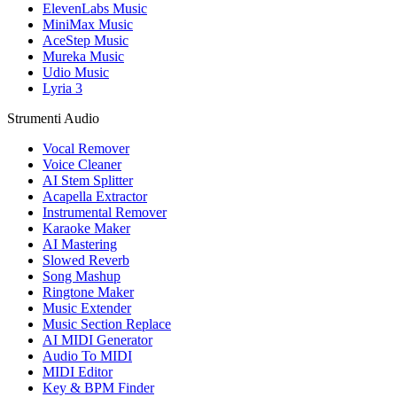
ElevenLabs Music
MiniMax Music
AceStep Music
Mureka Music
Udio Music
Lyria 3
Strumenti Audio
Vocal Remover
Voice Cleaner
AI Stem Splitter
Acapella Extractor
Instrumental Remover
Karaoke Maker
AI Mastering
Slowed Reverb
Song Mashup
Ringtone Maker
Music Extender
Music Section Replace
AI MIDI Generator
Audio To MIDI
MIDI Editor
Key & BPM Finder