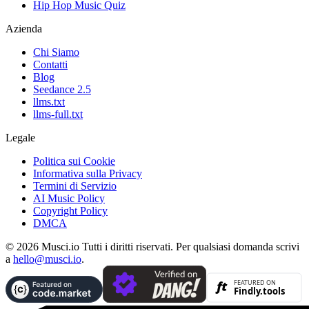
Hip Hop Music Quiz
Azienda
Chi Siamo
Contatti
Blog
Seedance 2.5
llms.txt
llms-full.txt
Legale
Politica sui Cookie
Informativa sulla Privacy
Termini di Servizio
AI Music Policy
Copyright Policy
DMCA
© 2026 Musci.io Tutti i diritti riservati. Per qualsiasi domanda scrivi
a
hello@musci.io
.