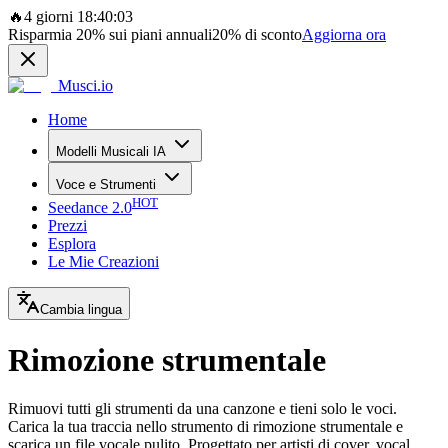
🔥
4 giorni 18:40:03
Risparmia
20%
sui piani annuali
20%
di sconto
Aggiorna ora
Musci.io
Home
Modelli Musicali IA
Voce e Strumenti
HOT
Seedance 2.0
Prezzi
Esplora
Le Mie Creazioni
Cambia lingua
Rimozione strumentale
Rimuovi tutti gli strumenti da una canzone e tieni solo le voci.
Carica la tua traccia nello strumento di rimozione strumentale e
scarica un file vocale pulito. Progettato per artisti di cover, vocal