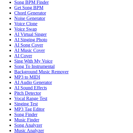
Song BPM Finder
Get Song BPM
Chord Generator
Noise Generator
Voice Clone
Voice Swap
AI Virtual Singer
AI Singing Photo
AI Song Cover
AI Music Cover
AI Cover
Sing With My Voice
Song To Instrumental
Background Music Remover
MP3 to MIDI
AI Audio Generator
AI Sound Effects
Pitch Detector
Vocal Range Test
Singing Test
MP3 Tag Editor
Song Finder
Music Finder
Song Analyzer
Music Analyzer