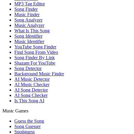
MP3 Tag Editor
Song Finder
Music Finder
Song Analyzer
Music Analyzer
What Is This Song
Song Identifier
Music Identifier
YouTube Song Finder
Find Song From Video
Song Finder By Link
Shazam For YouTube
Song Detector
Background Music Finder
AI Music Detector
AI Music Checker
AI Song Detector
AI Song Checker
Is This Song AI
Music Games
Guess the Song
Song Guesser
Spotiguess