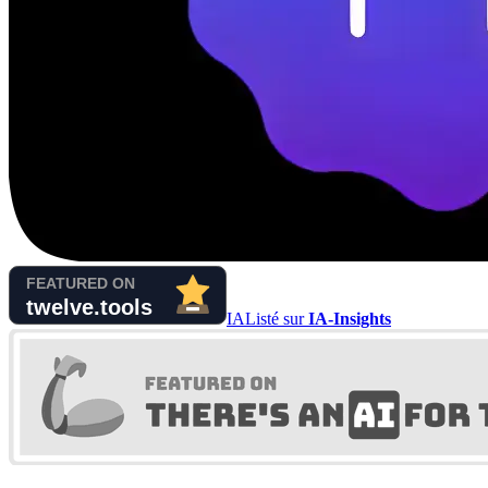
IA
Listé sur
IA-Insights