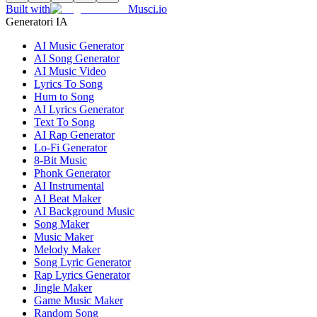
Built with
Musci.io
Generatori IA
AI Music Generator
AI Song Generator
AI Music Video
Lyrics To Song
Hum to Song
AI Lyrics Generator
Text To Song
AI Rap Generator
Lo-Fi Generator
8-Bit Music
Phonk Generator
AI Instrumental
AI Beat Maker
AI Background Music
Song Maker
Music Maker
Melody Maker
Song Lyric Generator
Rap Lyrics Generator
Jingle Maker
Game Music Maker
Random Song