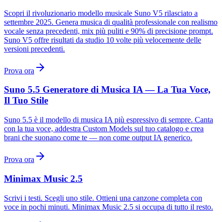
Scopri il rivoluzionario modello musicale Suno V5 rilasciato a
settembre 2025. Genera musica di qualità professionale con realismo
vocale senza precedenti, mix più puliti e 90% di precisione prompt.
Suno V5 offre risultati da studio 10 volte più velocemente delle
versioni precedenti.
Prova ora
Suno 5.5 Generatore di Musica IA — La Tua Voce,
Il Tuo Stile
Suno 5.5 è il modello di musica IA più espressivo di sempre. Canta
con la tua voce, addestra Custom Models sul tuo catalogo e crea
brani che suonano come te — non come output IA generico.
Prova ora
Minimax Music 2.5
Scrivi i testi. Scegli uno stile. Ottieni una canzone completa con
voce in pochi minuti. Minimax Music 2.5 si occupa di tutto il resto.