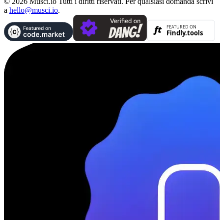
© 2026 Musci.io Tutti i diritti riservati. Per qualsiasi domanda scrivi
a
hello@musci.io
.