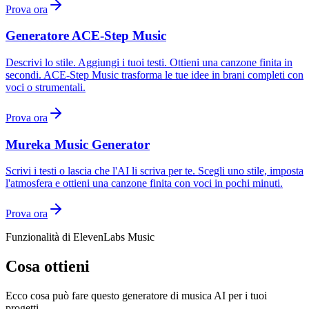
Prova ora
Generatore ACE-Step Music
Descrivi lo stile. Aggiungi i tuoi testi. Ottieni una canzone finita in
secondi. ACE-Step Music trasforma le tue idee in brani completi con
voci o strumentali.
Prova ora
Mureka Music Generator
Scrivi i testi o lascia che l'AI li scriva per te. Scegli uno stile, imposta
l'atmosfera e ottieni una canzone finita con voci in pochi minuti.
Prova ora
Funzionalità di ElevenLabs Music
Cosa ottieni
Ecco cosa può fare questo generatore di musica AI per i tuoi
progetti.