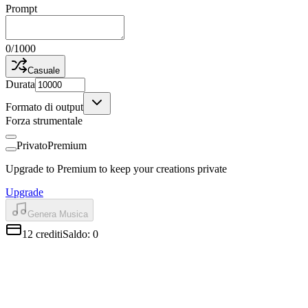
Prompt
0
/
1000
Casuale
Durata
Formato di output
Forza strumentale
Privato
Premium
Upgrade to Premium to keep your creations private
Upgrade
Genera Musica
12
crediti
Saldo
:
0