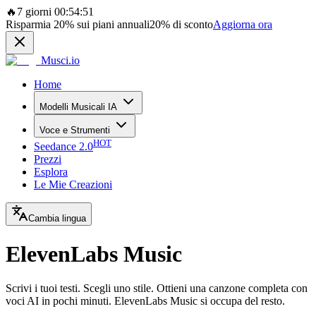
🔥
7 giorni 00:54:51
Risparmia
20%
sui piani annuali
20%
di sconto
Aggiorna ora
Musci.io
Home
Modelli Musicali IA
Voce e Strumenti
HOT
Seedance 2.0
Prezzi
Esplora
Le Mie Creazioni
Cambia lingua
ElevenLabs Music
Scrivi i tuoi testi. Scegli uno stile. Ottieni una canzone completa con
voci AI in pochi minuti. ElevenLabs Music si occupa del resto.