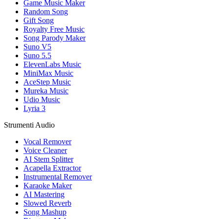
Game Music Maker
Random Song
Gift Song
Royalty Free Music
Song Parody Maker
Suno V5
Suno 5.5
ElevenLabs Music
MiniMax Music
AceStep Music
Mureka Music
Udio Music
Lyria 3
Strumenti Audio
Vocal Remover
Voice Cleaner
AI Stem Splitter
Acapella Extractor
Instrumental Remover
Karaoke Maker
AI Mastering
Slowed Reverb
Song Mashup