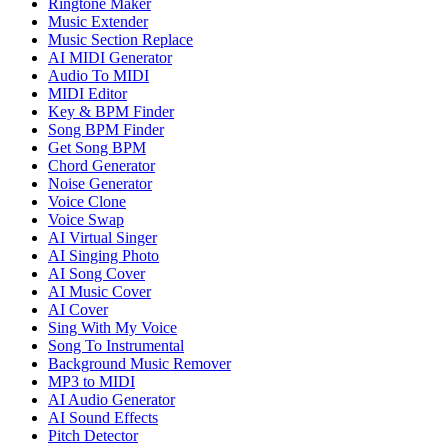
Ringtone Maker
Music Extender
Music Section Replace
AI MIDI Generator
Audio To MIDI
MIDI Editor
Key & BPM Finder
Song BPM Finder
Get Song BPM
Chord Generator
Noise Generator
Voice Clone
Voice Swap
AI Virtual Singer
AI Singing Photo
AI Song Cover
AI Music Cover
AI Cover
Sing With My Voice
Song To Instrumental
Background Music Remover
MP3 to MIDI
AI Audio Generator
AI Sound Effects
Pitch Detector