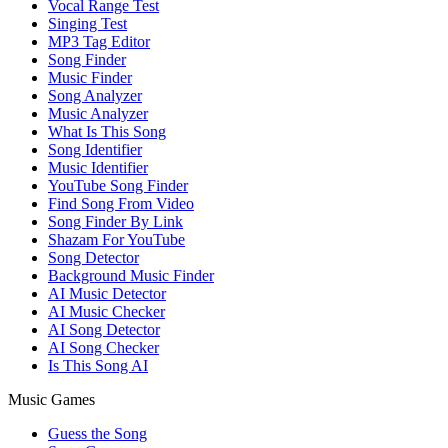
Vocal Range Test
Singing Test
MP3 Tag Editor
Song Finder
Music Finder
Song Analyzer
Music Analyzer
What Is This Song
Song Identifier
Music Identifier
YouTube Song Finder
Find Song From Video
Song Finder By Link
Shazam For YouTube
Song Detector
Background Music Finder
AI Music Detector
AI Music Checker
AI Song Detector
AI Song Checker
Is This Song AI
Music Games
Guess the Song