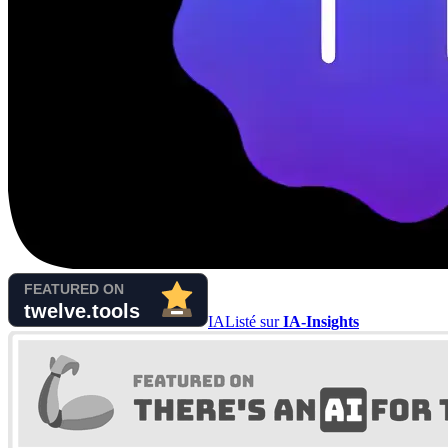
IA
Listé sur
IA-Insights