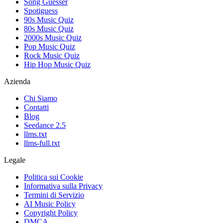
Song Guesser
Spotiguess
90s Music Quiz
80s Music Quiz
2000s Music Quiz
Pop Music Quiz
Rock Music Quiz
Hip Hop Music Quiz
Azienda
Chi Siamo
Contatti
Blog
Seedance 2.5
llms.txt
llms-full.txt
Legale
Politica sui Cookie
Informativa sulla Privacy
Termini di Servizio
AI Music Policy
Copyright Policy
DMCA