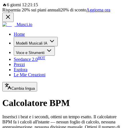
🔥
6 giorni 12:21:15
Risparmia
20%
sui piani annuali
20%
di sconto
Aggiorna ora
Musci.io
Home
Modelli Musicali IA
Voce e Strumenti
HOT
Seedance 2.0
Prezzi
Esplora
Le Mie Creazioni
Cambia lingua
Calcolatore BPM
Inserisci i beat e i secondi, ottieni un tempo esatto. Il calcolatore
BPM fa i calcoli all'istante — nessun foglio di calcolo, nessuna
approssimazione, nessuna divisione manuale. Ottieni il numero di