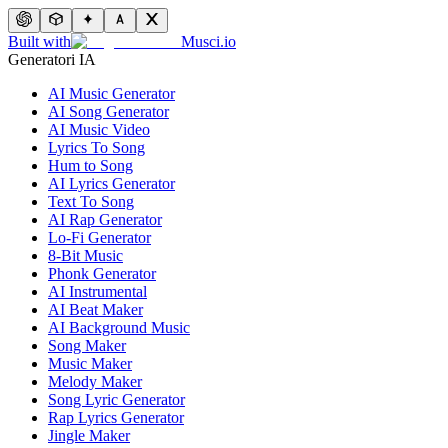
Built with
Musci.io
Generatori IA
AI Music Generator
AI Song Generator
AI Music Video
Lyrics To Song
Hum to Song
AI Lyrics Generator
Text To Song
AI Rap Generator
Lo-Fi Generator
8-Bit Music
Phonk Generator
AI Instrumental
AI Beat Maker
AI Background Music
Song Maker
Music Maker
Melody Maker
Song Lyric Generator
Rap Lyrics Generator
Jingle Maker