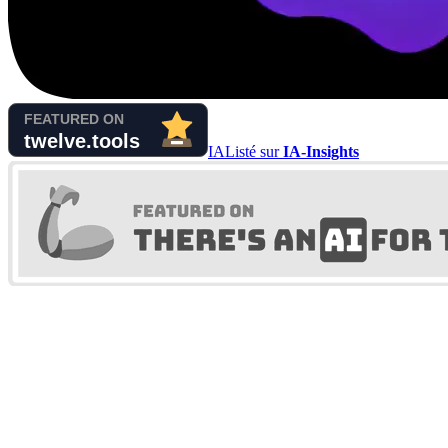
IA
Listé sur
IA-Insights