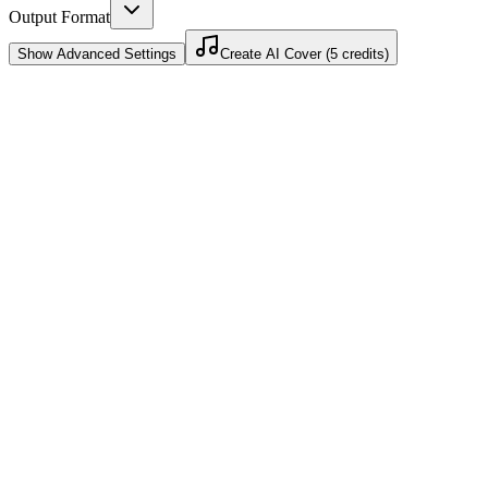
Output Format
Show
Advanced Settings
Create AI Cover (5 credits)
Funziona per YouTube Shorts
Un cover AI per YouTube può iniziare come un hook breve e
diventare una strategia di contenuti Shorts-first.