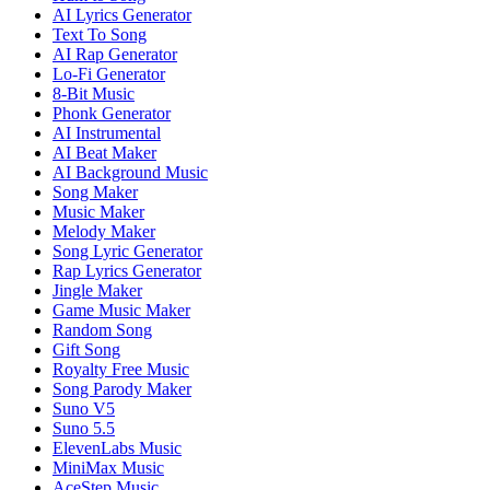
AI Lyrics Generator
Text To Song
AI Rap Generator
Lo-Fi Generator
8-Bit Music
Phonk Generator
AI Instrumental
AI Beat Maker
AI Background Music
Song Maker
Music Maker
Melody Maker
Song Lyric Generator
Rap Lyrics Generator
Jingle Maker
Game Music Maker
Random Song
Gift Song
Royalty Free Music
Song Parody Maker
Suno V5
Suno 5.5
ElevenLabs Music
MiniMax Music
AceStep Music