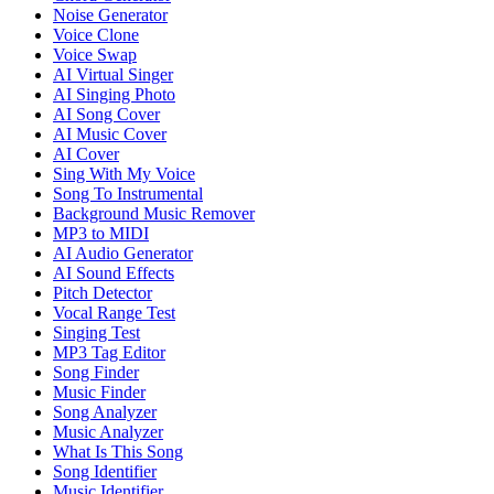
Noise Generator
Voice Clone
Voice Swap
AI Virtual Singer
AI Singing Photo
AI Song Cover
AI Music Cover
AI Cover
Sing With My Voice
Song To Instrumental
Background Music Remover
MP3 to MIDI
AI Audio Generator
AI Sound Effects
Pitch Detector
Vocal Range Test
Singing Test
MP3 Tag Editor
Song Finder
Music Finder
Song Analyzer
Music Analyzer
What Is This Song
Song Identifier
Music Identifier