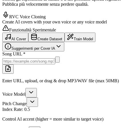
Pubblica più velocemente senza perdere qualità.
RVC Voice Cloning
Create AI covers with your own voice or any voice model
Funzionalità Sperimentale
AI Cover
Create Dataset
Train Model
Suggerimenti per Cover IA
Song URL *
Enter URL, upload, or drag & drop MP3/WAV file (max 50MB)
Voice Model
Pitch Change
Index Rate:
0.5
Control AI accent (higher = more similar to target voice)