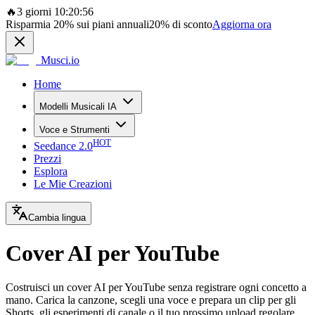
🔥
3 giorni 10:20:56
Risparmia
20%
sui piani annuali
20%
di sconto
Aggiorna ora
Musci.io
Home
Modelli Musicali IA
Voce e Strumenti
HOT
Seedance 2.0
Prezzi
Esplora
Le Mie Creazioni
Cambia lingua
Cover AI per YouTube
Costruisci un cover AI per YouTube senza registrare ogni concetto a
mano. Carica la canzone, scegli una voce e prepara un clip per gli
Shorts, gli esperimenti di canale o il tuo prossimo upload regolare.