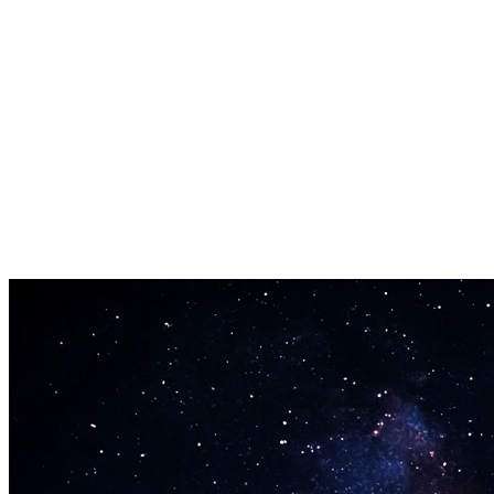
Export WAV e MP3
Il risultato si integra direttamente nel tuo flusso di lavoro di upload e
editing esistente.
Formato di serie ripetibile
Una serie di cover AI per YouTube dà al tuo pubblico qualcosa di
familiare a cui tornare ogni settimana.