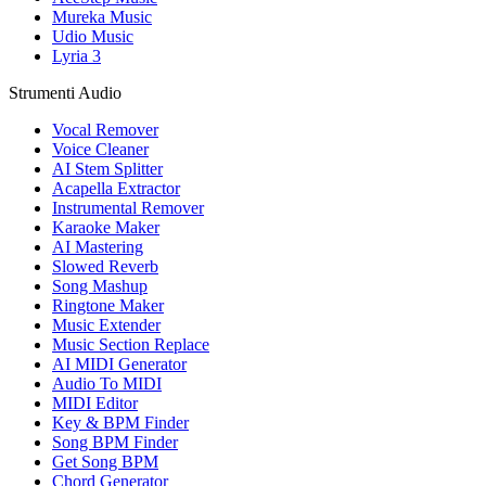
Mureka Music
Udio Music
Lyria 3
Strumenti Audio
Vocal Remover
Voice Cleaner
AI Stem Splitter
Acapella Extractor
Instrumental Remover
Karaoke Maker
AI Mastering
Slowed Reverb
Song Mashup
Ringtone Maker
Music Extender
Music Section Replace
AI MIDI Generator
Audio To MIDI
MIDI Editor
Key & BPM Finder
Song BPM Finder
Get Song BPM
Chord Generator