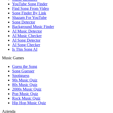
YouTube Song Finder
Find Song From Video
Song Finder By Link
Shazam For YouTube
Song Detector
Background Music Finder
AI Music Detector
AI Music Checker
AI Song Detector
AI Song Checker
Is This Song AI
Music Games
Guess the Song
Song Guesser
Spotiguess
90s Music Quiz
80s Music Quiz
2000s Music Quiz
Pop Music Quiz
Rock Music Quiz
Hip Hop Music Quiz
Azienda