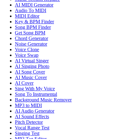
AI MIDI Generator
Audio To MIDI
MIDI Editor
Key & BPM Finder
Song BPM Finder
Get Song BPM
Chord Generator
Noise Generator
Voice Clone
Voice Swap
AI Virtual Singer
AI Singing Photo
AI Song Cover
AI Music Cover
AI Cover
Sing With My Voice
Song To Instrumental
Background Music Remover
MP3 to MIDI
AI Audio Generator
AI Sound Effects
Pitch Detector
Vocal Range Test
Singing Test
MP3 Tag Editor