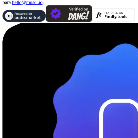
para
hello@musci.io
.