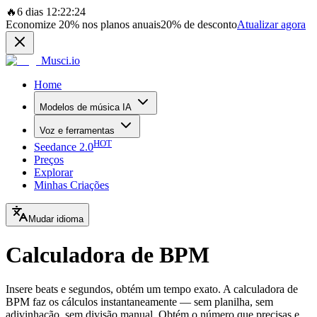
🔥
6 dias 12:22:24
Economize
20%
nos planos anuais
20%
de desconto
Atualizar agora
Musci.io
Home
Modelos de música IA
Voz e ferramentas
HOT
Seedance 2.0
Preços
Explorar
Minhas Criações
Mudar idioma
Calculadora de BPM
Insere beats e segundos, obtém um tempo exato. A calculadora de
BPM faz os cálculos instantaneamente — sem planilha, sem
adivinhação, sem divisão manual. Obtém o número que precisas e