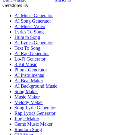
Geradores IA
AI Music Generator
AI Song Generator
AI Music Video
Lyrics To Song
Hum to Song
AI Lyrics Generator
Text To Song
AI Rap Generator
Lo-Fi Generator
8-Bit Music
Phonk Generator
AI Instrumental
AI Beat Maker
AI Background Music
Song Maker
Music Maker
Melody Maker
Song Lyric Generator
Rap Lyrics Generator
Jingle Maker
Game Music Maker
Random Song
Gift Song