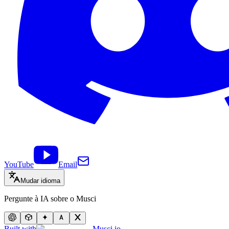
YouTube
Email
Mudar idioma
Pergunte à IA sobre o Musci
Built with
Musci.io