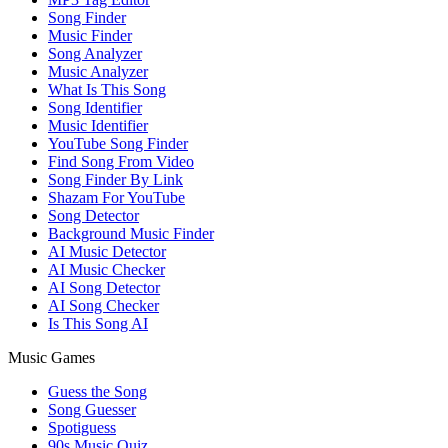
Song Finder
Music Finder
Song Analyzer
Music Analyzer
What Is This Song
Song Identifier
Music Identifier
YouTube Song Finder
Find Song From Video
Song Finder By Link
Shazam For YouTube
Song Detector
Background Music Finder
AI Music Detector
AI Music Checker
AI Song Detector
AI Song Checker
Is This Song AI
Music Games
Guess the Song
Song Guesser
Spotiguess
90s Music Quiz