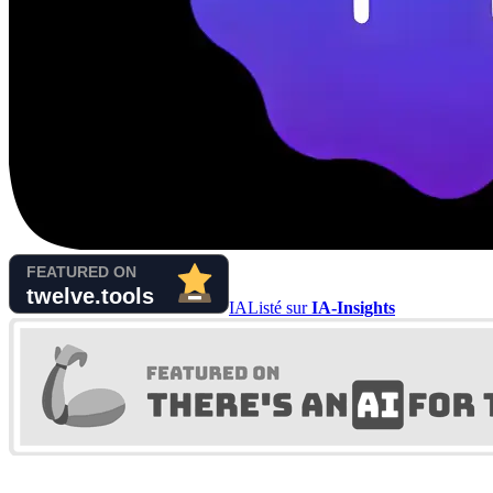
IA
Listé sur
IA-Insights