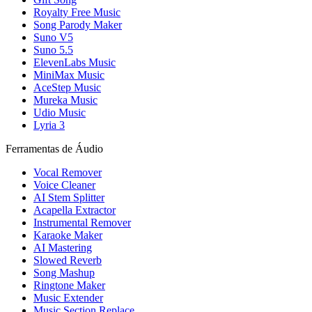
Royalty Free Music
Song Parody Maker
Suno V5
Suno 5.5
ElevenLabs Music
MiniMax Music
AceStep Music
Mureka Music
Udio Music
Lyria 3
Ferramentas de Áudio
Vocal Remover
Voice Cleaner
AI Stem Splitter
Acapella Extractor
Instrumental Remover
Karaoke Maker
AI Mastering
Slowed Reverb
Song Mashup
Ringtone Maker
Music Extender
Music Section Replace