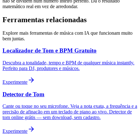
não se dividem num número inteiro perfeito. Dá o resultado
matemático real em vez de arredondar.
Ferramentas relacionadas
Explore mais ferramentas de música com IA que funcionam muito
bem juntas.
Localizador de Tom e BPM Gratuito
Descubra a tonalidade, tempo e BPM de qualquer música instantly.
Perfeito para DJ, produtores e músicos.
Experimente
Detector de Tom
Cante ou toque no seu microfone. Veja a nota exata, a frequência e a
precisão de afinação em um teclado de piano ao vivo. Detector de
tom online grátis — sem download, sem cadastro.
Experimente