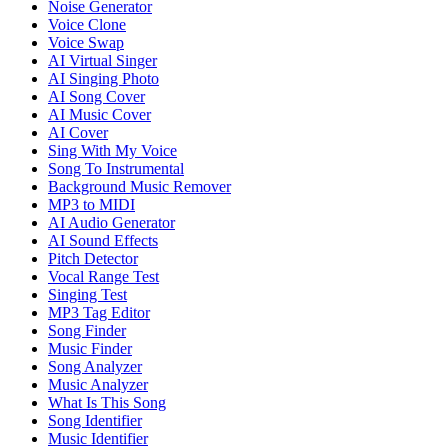
Noise Generator
Voice Clone
Voice Swap
AI Virtual Singer
AI Singing Photo
AI Song Cover
AI Music Cover
AI Cover
Sing With My Voice
Song To Instrumental
Background Music Remover
MP3 to MIDI
AI Audio Generator
AI Sound Effects
Pitch Detector
Vocal Range Test
Singing Test
MP3 Tag Editor
Song Finder
Music Finder
Song Analyzer
Music Analyzer
What Is This Song
Song Identifier
Music Identifier