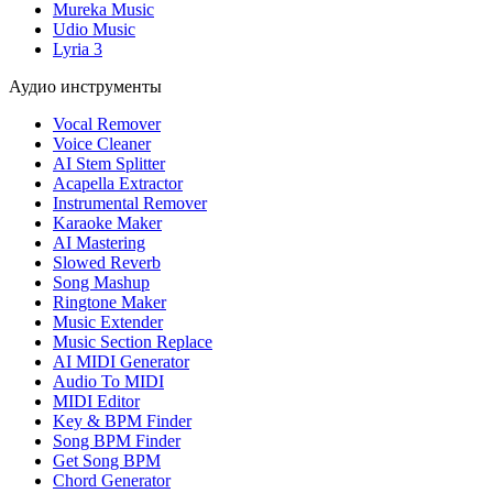
Mureka Music
Udio Music
Lyria 3
Аудио инструменты
Vocal Remover
Voice Cleaner
AI Stem Splitter
Acapella Extractor
Instrumental Remover
Karaoke Maker
AI Mastering
Slowed Reverb
Song Mashup
Ringtone Maker
Music Extender
Music Section Replace
AI MIDI Generator
Audio To MIDI
MIDI Editor
Key & BPM Finder
Song BPM Finder
Get Song BPM
Chord Generator