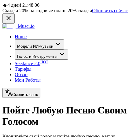
🔥
4 дней 21:48:06
Скидка
20%
на годовые планы
20%
скидка
Обновить сейчас
Musci.io
Home
Модели ИИ-музыки
Голос и Инструменты
HOT
Seedance 2.0
Тарифы
Обзор
Мои Работы
Сменить язык
Пойте Любую Песню Своим
Голосом
Клонируйте свой голос и пойте любую песню, какую