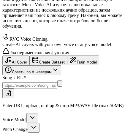
захотите. Musci Voice AI изучает ваши вокальные
характеристики из нескольких аудио образцов, затем
применяет ваш голос к любому треку. Наконец, вы можете
исполнять песни, которые иначе потребовали бы лет
обучения.
RVC Voice Cloning
Create AI covers with your own voice or any voice model
Экспериментальная функция
AI Cover
Create Dataset
Train Model
Советы по AI-каверам
Song URL *
Enter URL, upload, or drag & drop MP3/WAV file (max 50MB)
Voice Model
Pitch Change