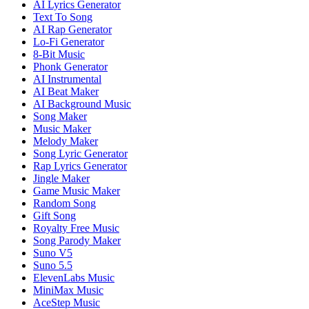
AI Lyrics Generator
Text To Song
AI Rap Generator
Lo-Fi Generator
8-Bit Music
Phonk Generator
AI Instrumental
AI Beat Maker
AI Background Music
Song Maker
Music Maker
Melody Maker
Song Lyric Generator
Rap Lyrics Generator
Jingle Maker
Game Music Maker
Random Song
Gift Song
Royalty Free Music
Song Parody Maker
Suno V5
Suno 5.5
ElevenLabs Music
MiniMax Music
AceStep Music