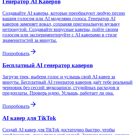
Генератор AI Каверов
Создавайте AI каверы, которые преобразуют любую песню
вашим голосом или AI моделями голоса. Генератор AI
каверов заменяет вокал, сохраняя оригинальную музыку
нетронутой. Создавайте вирусные каверы, пойте своим
голосом или экспериментируйте с AI каверами в стиле
знаменитостей за минуты.
Попробовать
Бесплатный AI генератор каверов
Загрузи трек, выбери голос и услышь свой AI кавер за
минуты. Бесплатный AI генератор каверов даёт тебе реальный
черновик без сессий звукозаписи, студийных расходов и
предоплаты. Проверь идею. Услышь, работает ли она.
Попробовать
AI кавер для TikTok
Создай AI кавер для TikTok достаточно быстро, чтобы