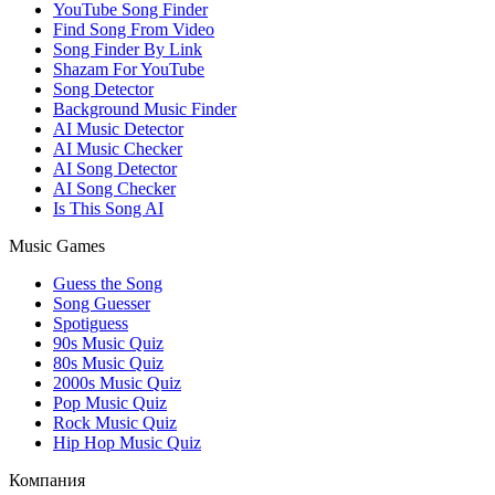
YouTube Song Finder
Find Song From Video
Song Finder By Link
Shazam For YouTube
Song Detector
Background Music Finder
AI Music Detector
AI Music Checker
AI Song Detector
AI Song Checker
Is This Song AI
Music Games
Guess the Song
Song Guesser
Spotiguess
90s Music Quiz
80s Music Quiz
2000s Music Quiz
Pop Music Quiz
Rock Music Quiz
Hip Hop Music Quiz
Компания