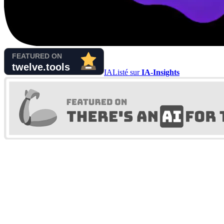
IA
Listé sur
IA-Insights