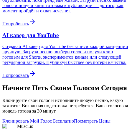
опубликовать, пока тренд ещё живой. Загрузи песню, замени
голос и получи клип готовым к публикации — до того, как
момент пройдёт и охват исчезнет.
Попробовать
AI кавер для YouTube
Создавай AI кавер для YouTube без записи каждой концепции
вручную. Загрузи песню, выбери голос и получи клип
готовым для Shorts, экспериментов канала или следующей
регулярной загрузки. Публикуй быстрее без потери качества.
Попробовать
Начните Петь Своим Голосом Сегодня
Клонируйте свой голос и исполняйте любую песню, какую
захотите. Вокальная подготовка не требуется. Ваша голосовая
модель готова за 30 минут.
Клонировать Мой Голос Бесплатно
Посмотреть Цены
Musci.io