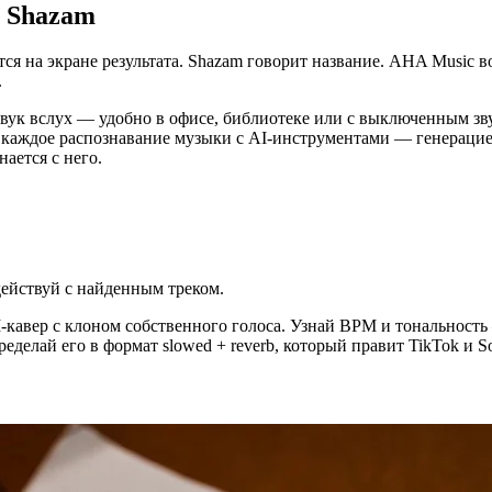
и Shazam
 на экране результата. Shazam говорит название. AHA Music воз
.
я звук вслух — удобно в офисе, библиотеке или с выключенным з
ай каждое распознавание музыки с AI-инструментами — генераци
ается с него.
действуй с найденным треком.
-кавер с клоном собственного голоса. Узнай BPM и тональность 
еделай его в формат slowed + reverb, который правит TikTok и 