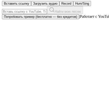
Вставить ссылку
Загрузить аудио
Record
Hum/Sing
Найти мою песню
|
Работает с YouTub
Попробовать пример (бесплатно — без кредитов)
Принимает ссылки, а не только микрофон
Вставь URL из YouTube, TikTok, Instagram Reels, Twitter, Vime