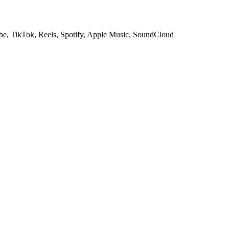
e, TikTok, Reels, Spotify, Apple Music, SoundCloud
o или SoundCloud — поиск песни сам подтянет аудио, играть его в