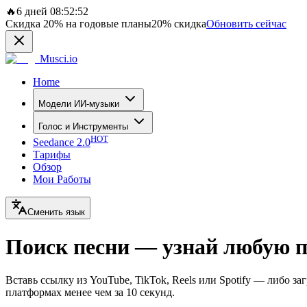
🔥
6 дней 08:52:52
Скидка
20%
на годовые планы
20%
скидка
Обновить сейчас
Musci.io
Home
Модели ИИ-музыки
Голос и Инструменты
HOT
Seedance 2.0
Тарифы
Обзор
Мои Работы
Сменить язык
Поиск песни — узнай любую пе
Вставь ссылку из YouTube, TikTok, Reels или Spotify — либо з
платформах менее чем за 10 секунд.