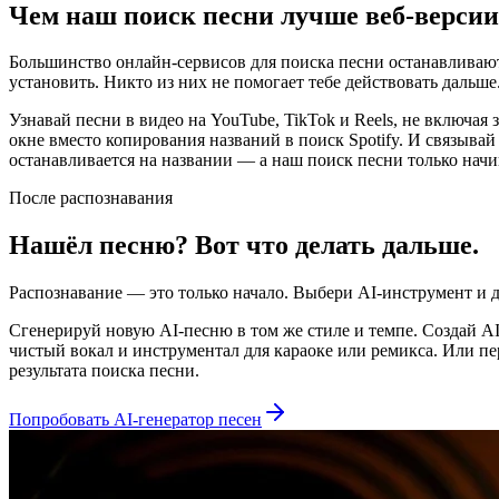
Чем наш поиск песни лучше веб-верси
Большинство онлайн-сервисов для поиска песни останавливаются
установить. Никто из них не помогает тебе действовать дальше
Узнавай песни в видео на YouTube, TikTok и Reels, не включа
окне вместо копирования названий в поиск Spotify. И связыв
останавливается на названии — а наш поиск песни только начин
После распознавания
Нашёл песню? Вот что делать дальше.
Распознавание — это только начало. Выбери AI-инструмент и 
Сгенерируй новую AI-песню в том же стиле и темпе. Создай AI
чистый вокал и инструментал для караоке или ремикса. Или пер
результата поиска песни.
Попробовать AI-генератор песен