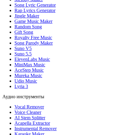
Song Lyric Generator
Rap Lyrics Generator
Jingle Maker
Game Music Maker
Random Song
Gift Song
Royalty Free Music
Song Parody Maker
Suno V5
Suno 5.5
ElevenLabs Music
MiniMax Music
AceStep Music
Mureka Music
Udio Music
Lyria 3
Аудио инструменты
Vocal Remover
Voice Cleaner
AI Stem Splitter
Acapella Extractor
Instrumental Remover
Karaoke Maker