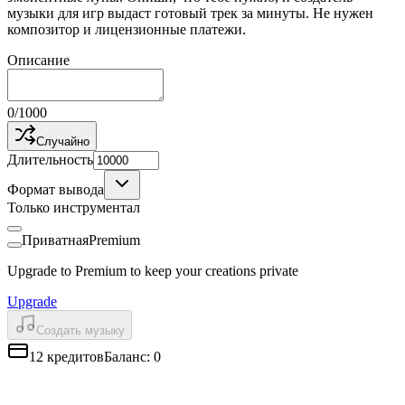
музыки для игр выдаст готовый трек за минуты. Не нужен
композитор и лицензионные платежи.
Описание
0
/
1000
Случайно
Длительность
Формат вывода
Только инструментал
Приватная
Premium
Upgrade to Premium to keep your creations private
Upgrade
Создать музыку
12
кредитов
Баланс
:
0