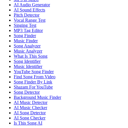
AI Audio Generator
AI Sound Effects
Pitch Detector
Vocal Range Test
Singing Test
MP3 Tag Editor
Song Finder
Music Finder
Song Analyzer
Music Analyzer
What Is This Song
Song Identifier
Music Identifier
YouTube Song Finder
Find Song From Video
Song Finder By Link
Shazam For YouTube
Song Detector
Background Music Finder
AI Music Detector
AI Music Checker
AI Song Detector
AI Song Checker
Is This Song AI