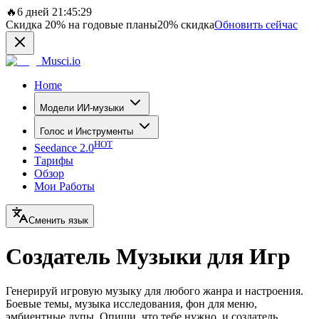
🔥
6 дней 21:45:29
Скидка
20%
на годовые планы
20%
скидка
Обновить сейчас
Musci.io
Home
Модели ИИ-музыки
Голос и Инструменты
HOT
Seedance 2.0
Тарифы
Обзор
Мои Работы
Сменить язык
Создатель Музыки для Игр
Генерируй игровую музыку для любого жанра и настроения.
Боевые темы, музыка исследования, фон для меню,
эмбиентные лупы. Опиши, что тебе нужно, и создатель