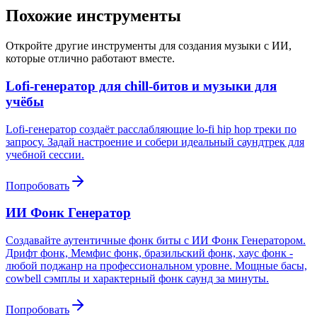
Похожие инструменты
Откройте другие инструменты для создания музыки с ИИ,
которые отлично работают вместе.
Lofi-генератор для chill-битов и музыки для
учёбы
Lofi-генератор создаёт расслабляющие lo-fi hip hop треки по
запросу. Задай настроение и собери идеальный саундтрек для
учебной сессии.
Попробовать
ИИ Фонк Генератор
Создавайте аутентичные фонк биты с ИИ Фонк Генератором.
Дрифт фонк, Мемфис фонк, бразильский фонк, хаус фонк -
любой поджанр на профессиональном уровне. Мощные басы,
cowbell сэмплы и характерный фонк саунд за минуты.
Попробовать