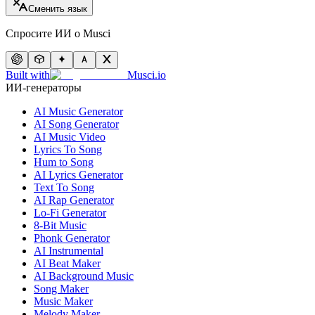
Сменить язык
Спросите ИИ о Musci
Built with
Musci.io
ИИ-генераторы
AI Music Generator
AI Song Generator
AI Music Video
Lyrics To Song
Hum to Song
AI Lyrics Generator
Text To Song
AI Rap Generator
Lo-Fi Generator
8-Bit Music
Phonk Generator
AI Instrumental
AI Beat Maker
AI Background Music
Song Maker
Music Maker
Melody Maker