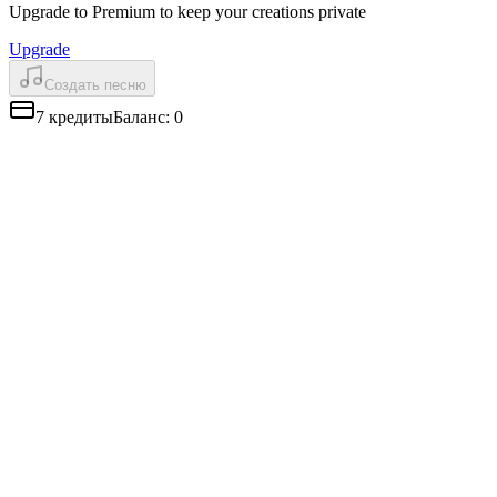
Upgrade to Premium to keep your creations private
Upgrade
Создать песню
7
кредиты
Баланс
:
0
AI вокал, звучащий как человек
Вокал Mureka Music Generator имеет настоящие модуляции