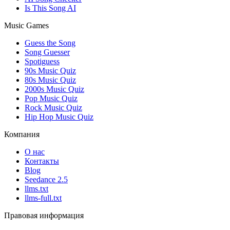
Is This Song AI
Music Games
Guess the Song
Song Guesser
Spotiguess
90s Music Quiz
80s Music Quiz
2000s Music Quiz
Pop Music Quiz
Rock Music Quiz
Hip Hop Music Quiz
Компания
О нас
Контакты
Blog
Seedance 2.5
llms.txt
llms-full.txt
Правовая информация