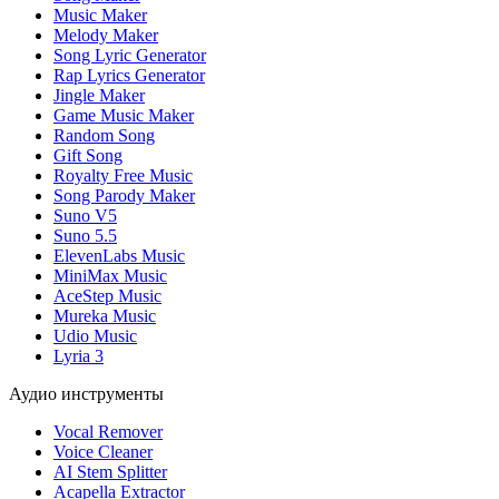
Music Maker
Melody Maker
Song Lyric Generator
Rap Lyrics Generator
Jingle Maker
Game Music Maker
Random Song
Gift Song
Royalty Free Music
Song Parody Maker
Suno V5
Suno 5.5
ElevenLabs Music
MiniMax Music
AceStep Music
Mureka Music
Udio Music
Lyria 3
Аудио инструменты
Vocal Remover
Voice Cleaner
AI Stem Splitter
Acapella Extractor