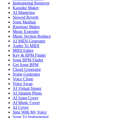
Instrumental Remover
Karaoke Maker
AI Mastering
Slowed Reverb
Song Mashup
Ringtone Maker
Music Extender
Music Section Replace
AI MIDI Generator
Audio To MIDI
MIDI Editor
Key & BPM Finder
Song BPM Finder
Get Song BPM
Chord Generator
Noise Generator
Voice Clone
Voice Swap
AI Virtual Singer
AI Singing Photo
AI Song Cover
AI Music Cover
AI Cover
Sing With My Voice
Song To Instrumental