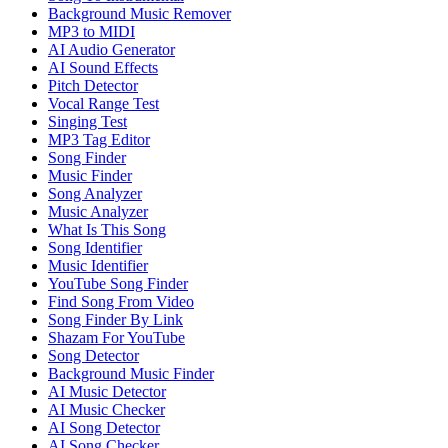
Background Music Remover
MP3 to MIDI
AI Audio Generator
AI Sound Effects
Pitch Detector
Vocal Range Test
Singing Test
MP3 Tag Editor
Song Finder
Music Finder
Song Analyzer
Music Analyzer
What Is This Song
Song Identifier
Music Identifier
YouTube Song Finder
Find Song From Video
Song Finder By Link
Shazam For YouTube
Song Detector
Background Music Finder
AI Music Detector
AI Music Checker
AI Song Detector
AI Song Checker