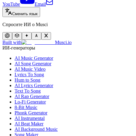
YouTube
Email
Сменить язык
Спросите ИИ о Musci
Built with
Musci.io
ИИ-генераторы
AI Music Generator
AI Song Generator
AI Music Video
Lyrics To Song
Hum to Song
AI Lyrics Generator
Text To Song
AI Rap Generator
Lo-Fi Generator
8-Bit Music
Phonk Generator
AI Instrumental
AI Beat Maker
AI Background Music
Song Maker