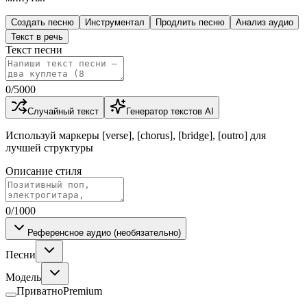
Создать песню
Инструментал
Продлить песню
Анализ аудио
Текст в речь
Текст песни
0
/
5000
Случайный текст
Генератор текстов AI
Используй маркеры [verse], [chorus], [bridge], [outro] для
лучшей структуры
Описание стиля
0
/1000
Референсное аудио (необязательно)
Песни
Модель
Приватно
Premium