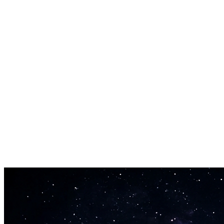
обрабатывает вокал и сведение. Переключайся между ними,
чтобы найти нужное звучание.
Структура на основе текста
Вставь текст с маркерами [Verse], [Chorus] и [Bridge].
Вокальные и инструментальные партии соответствуют
структуре твоей песни.
Теги жанров
Поп, рок, джаз, lo-fi, электроника, хип-хоп. Укажи свой стиль,
и Mureka Music Generator подстроит аранжировку.