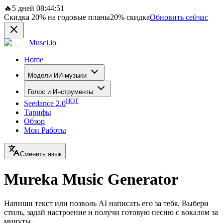
🔥
5 дней 08:44:51
Скидка
20%
на годовые планы
20%
скидка
Обновить сейчас
Musci.io
Home
Модели ИИ-музыки
Голос и Инструменты
HOT
Seedance 2.0
Тарифы
Обзор
Мои Работы
Сменить язык
Mureka Music Generator
Напиши текст или позволь AI написать его за тебя. Выбери
стиль, задай настроение и получи готовую песню с вокалом за
минуты.