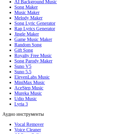
AI Background Music
Song Maker
Music Maker
Melody Maker
Song Lyric Generator
Rap Lyrics Generator
Jingle Maker
Game Music Maker
Random Song
Gift Song
Royalty Free Music
Song Parody Maker
Suno V5
Suno 5.5
ElevenLabs Music
MiniMax Music
AceStep Music
Mureka Music
Udio Music
Lyria 3
Аудио инструменты
Vocal Remover
Voice Cleaner