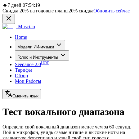
🔥
7 дней 07:54:19
Скидка
20%
на годовые планы
20%
скидка
Обновить сейчас
Musci.io
Home
Модели ИИ-музыки
Голос и Инструменты
HOT
Seedance 2.0
Тарифы
Обзор
Мои Работы
Сменить язык
Тест вокального диапазона
Определи свой вокальный диапазон менее чем за 60 секунд.
Пой в микрофон, увидь самые низкие и высокие ноты на
клавиатуре фортепиано и узнай свой тип голоса с