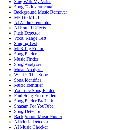
Sing With My Voice
Song To Instrumental
Background Music Remover
MP3 to MIDI
AI Audio Generator
AI Sound Effects
Pitch Detector
Vocal Range Test
Singing Test
MP3 Tag Editor
Song Finder
Music Finder
Song Analyzer
Music Analyzer
What Is This Song
Song Identifier
Music Identifier
YouTube Song Finder
Find Song From Video
Song Finder By Link
Shazam For YouTube
Song Detector
Background Music Finder
AI Music Detector
AI Music Checker