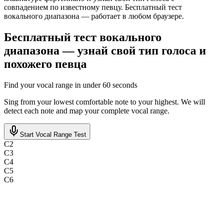
совпадением по известному певцу. Бесплатный тест
вокального диапазона — работает в любом браузере.
Бесплатный тест вокального
диапазона — узнай свой тип голоса и
похожего певца
Find your vocal range in under 60 seconds
Sing from your lowest comfortable note to your highest. We will
detect each note and map your complete vocal range.
Start Vocal Range Test
C
2
C
3
C
4
C
5
C
6