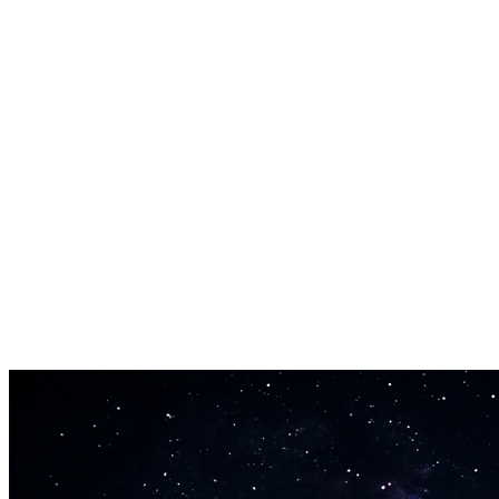
Весь твой диапазон отображается на клавиатуре фортепиано
от C2 до C6, чтобы ты точно видел, какие ноты можешь взять.
Ширина диапазона в октавах
Узнай, сколько октав охватывает твой голос. Средний певец
покрывает около 2 октав — узнай, где ты находишься.
Без приложения и скачивания
Этот тест вокального диапазона работает полностью в
браузере. Не нужно устанавливать приложение или
регистрироваться. Просто нажми «Старт» и пой.