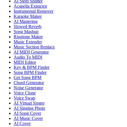
AI Stem Splitter
Acapella Extractor
Instrumental Remover
Karaoke Maker
AI Mastering
Slowed Reverb
Song Mashup
Ringtone Maker
Music Extender
Music Section Replace
AI MIDI Generator
Audio To MIDI
MIDI Editor
Key & BPM Finder
Song BPM Finder
Get Song BPM
Chord Generator
Noise Generator
Voice Clone
Voice Swap
AI Virtual Singer
AI Singing Photo
AI Song Cover
AI Music Cover
AI Cover