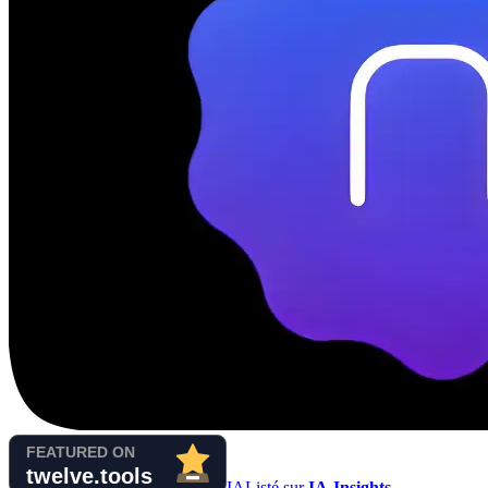
IA
Listé sur
IA-Insights