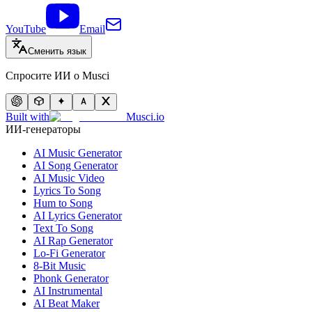
YouTube
Email
Сменить язык
Спросите ИИ о Musci
Built with
Musci.io
ИИ-генераторы
AI Music Generator
AI Song Generator
AI Music Video
Lyrics To Song
Hum to Song
AI Lyrics Generator
Text To Song
AI Rap Generator
Lo-Fi Generator
8-Bit Music
Phonk Generator
AI Instrumental
AI Beat Maker