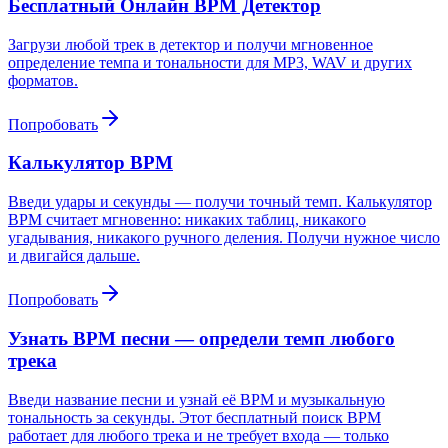
Бесплатный Онлайн BPM Детектор
Загрузи любой трек в детектор и получи мгновенное
определение темпа и тональности для MP3, WAV и других
форматов.
Попробовать
Калькулятор BPM
Введи удары и секунды — получи точный темп. Калькулятор
BPM считает мгновенно: никаких таблиц, никакого
угадывания, никакого ручного деления. Получи нужное число
и двигайся дальше.
Попробовать
Узнать BPM песни — определи темп любого
трека
Введи название песни и узнай её BPM и музыкальную
тональность за секунды. Этот бесплатный поиск BPM
работает для любого трека и не требует входа — только