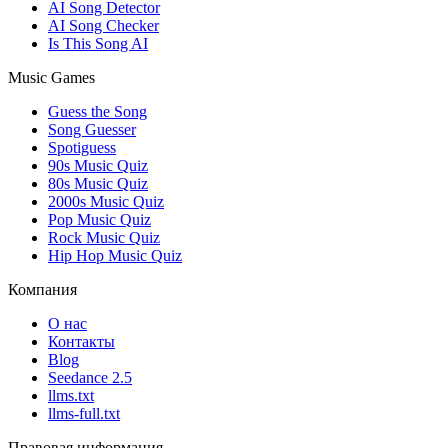
AI Song Detector
AI Song Checker
Is This Song AI
Music Games
Guess the Song
Song Guesser
Spotiguess
90s Music Quiz
80s Music Quiz
2000s Music Quiz
Pop Music Quiz
Rock Music Quiz
Hip Hop Music Quiz
Компания
О нас
Контакты
Blog
Seedance 2.5
llms.txt
llms-full.txt
Правовая информация