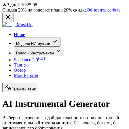
🔥
3 дней 10:25:08
Скидка
20%
на годовые планы
20%
скидка
Обновить сейчас
Musci.io
Home
Модели ИИ-музыки
Голос и Инструменты
HOT
Seedance 2.0
Тарифы
Обзор
Мои Работы
Сменить язык
AI Instrumental Generator
Выбери настроение, задай длительность и получи готовый
инструментальный трек за минуты. Без вокала, без нот, без
записывающего оборудования.