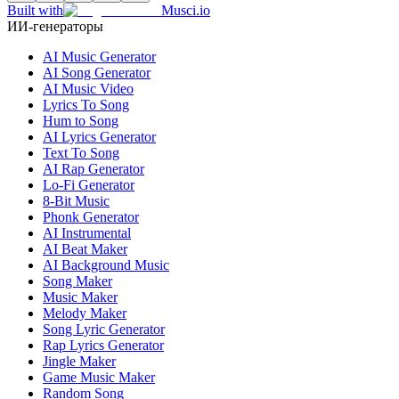
Built with
Musci.io
ИИ-генераторы
AI Music Generator
AI Song Generator
AI Music Video
Lyrics To Song
Hum to Song
AI Lyrics Generator
Text To Song
AI Rap Generator
Lo-Fi Generator
8-Bit Music
Phonk Generator
AI Instrumental
AI Beat Maker
AI Background Music
Song Maker
Music Maker
Melody Maker
Song Lyric Generator
Rap Lyrics Generator
Jingle Maker
Game Music Maker
Random Song