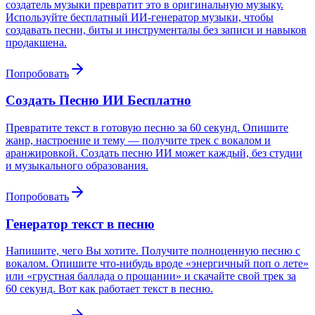
создатель музыки превратит это в оригинальную музыку.
Используйте бесплатный ИИ-генератор музыки, чтобы
создавать песни, биты и инструменталы без записи и навыков
продакшена.
Попробовать
Создать Песню ИИ Бесплатно
Превратите текст в готовую песню за 60 секунд. Опишите
жанр, настроение и тему — получите трек с вокалом и
аранжировкой. Создать песню ИИ может каждый, без студии
и музыкального образования.
Попробовать
Генератор текст в песню
Напишите, чего Вы хотите. Получите полноценную песню с
вокалом. Опишите что-нибудь вроде «энергичный поп о лете»
или «грустная баллада о прощании» и скачайте свой трек за
60 секунд. Вот как работает текст в песню.