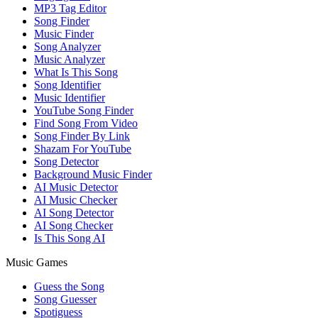
MP3 Tag Editor
Song Finder
Music Finder
Song Analyzer
Music Analyzer
What Is This Song
Song Identifier
Music Identifier
YouTube Song Finder
Find Song From Video
Song Finder By Link
Shazam For YouTube
Song Detector
Background Music Finder
AI Music Detector
AI Music Checker
AI Song Detector
AI Song Checker
Is This Song AI
Music Games
Guess the Song
Song Guesser
Spotiguess