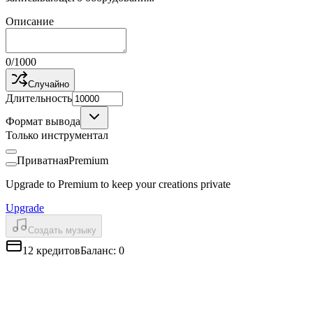
Описание
0
/
1000
Случайно
Длительность
Формат вывода
Только инструментал
Приватная
Premium
Upgrade to Premium to keep your creations private
Upgrade
Создать музыку
12
кредитов
Баланс
:
0