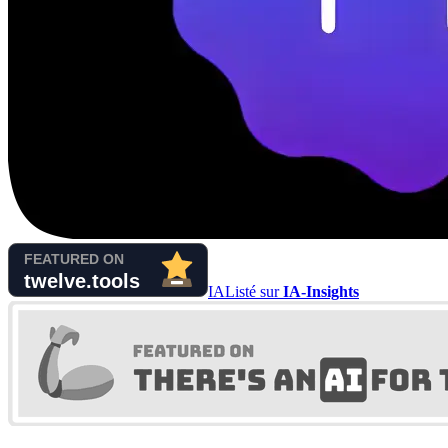
IA
Listé sur
IA-Insights