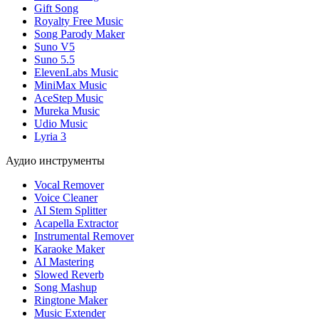
Gift Song
Royalty Free Music
Song Parody Maker
Suno V5
Suno 5.5
ElevenLabs Music
MiniMax Music
AceStep Music
Mureka Music
Udio Music
Lyria 3
Аудио инструменты
Vocal Remover
Voice Cleaner
AI Stem Splitter
Acapella Extractor
Instrumental Remover
Karaoke Maker
AI Mastering
Slowed Reverb
Song Mashup
Ringtone Maker
Music Extender