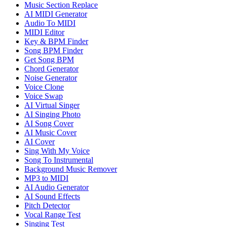
Music Section Replace
AI MIDI Generator
Audio To MIDI
MIDI Editor
Key & BPM Finder
Song BPM Finder
Get Song BPM
Chord Generator
Noise Generator
Voice Clone
Voice Swap
AI Virtual Singer
AI Singing Photo
AI Song Cover
AI Music Cover
AI Cover
Sing With My Voice
Song To Instrumental
Background Music Remover
MP3 to MIDI
AI Audio Generator
AI Sound Effects
Pitch Detector
Vocal Range Test
Singing Test