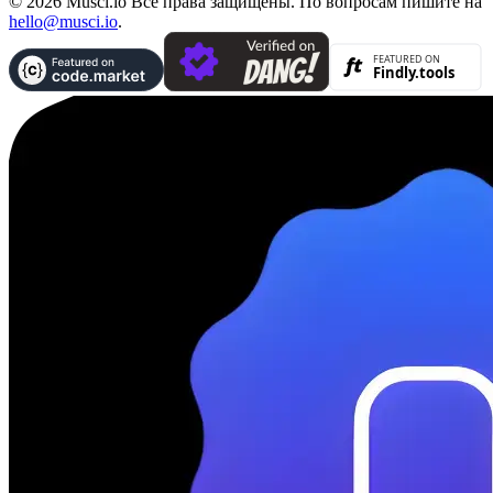
© 2026 Musci.io Все права защищены. По вопросам пишите на
hello@musci.io
.