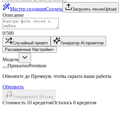
Мастер создания
Создать
Загрузить песню
Upload
Описание
0
/
500
Случайный промпт
Генератор AI-промптов
Расширенные Настройки
+
Модель
Приватно
Premium
Обновите до Премиум, чтобы скрыть ваши работы
Обновить
Генерировать Музыку
Стоимость 10 кредитов
Осталось 0 кредитов