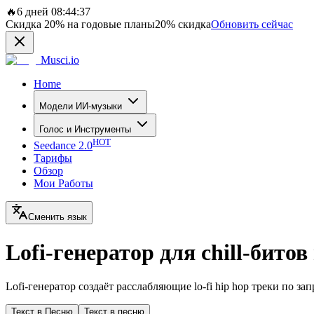
🔥
6 дней 08:44:37
Скидка
20%
на годовые планы
20%
скидка
Обновить сейчас
Musci.io
Home
Модели ИИ-музыки
Голос и Инструменты
HOT
Seedance 2.0
Тарифы
Обзор
Мои Работы
Сменить язык
Lofi-генератор для chill-бито
Lofi-генератор создаёт расслабляющие lo-fi hip hop треки по з
Текст в Песню
Текст в песню