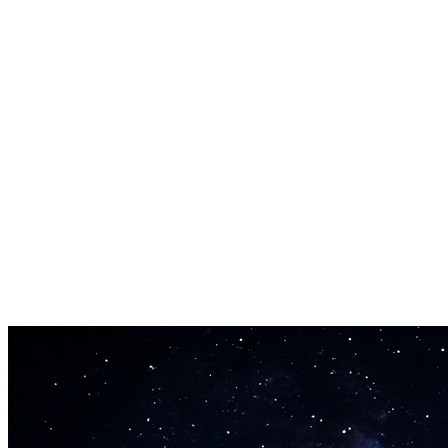
Режим loop
Зацикливай треки для долгих учебных или рабочих сессий.
Выбор тональности
Фиксируй выход в определённой музыкальной тональности для
Мгновенный экспорт
Скачивай любой сгенерированный трек в MP3 или WAV.