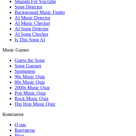
Shazam For YouTube
Song Detector
Background Music Finder
AI Music Detector
AI Music Checker
AI Song Detector
AI Song Checker
Is This Song AI
Music Games
Guess the Song
Song Guesser
Spotiguess
90s Music Quiz
80s Music Quiz
2000s Music Quiz
Pop Music Quiz
Rock Music Quiz
Hip Hop Music Quiz
Компания
О нас
Контакты
Blog