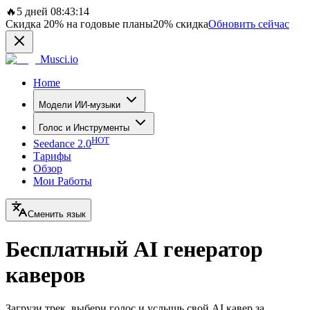
🔥
5 дней 08:43:14
Скидка
20%
на годовые планы
20%
скидка
Обновить сейчас
Musci.io
Home
Модели ИИ-музыки
Голос и Инструменты
HOT
Seedance 2.0
Тарифы
Обзор
Мои Работы
Сменить язык
Бесплатный AI генератор
каверов
Загрузи трек, выбери голос и услышь свой AI кавер за