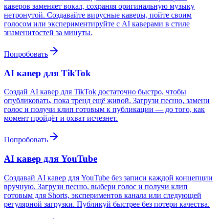
каверов заменяет вокал, сохраняя оригинальную музыку
нетронутой. Создавайте вирусные каверы, пойте своим
голосом или экспериментируйте с AI каверами в стиле
знаменитостей за минуты.
Попробовать
AI кавер для TikTok
Создай AI кавер для TikTok достаточно быстро, чтобы
опубликовать, пока тренд ещё живой. Загрузи песню, замени
голос и получи клип готовым к публикации — до того, как
момент пройдёт и охват исчезнет.
Попробовать
AI кавер для YouTube
Создавай AI кавер для YouTube без записи каждой концепции
вручную. Загрузи песню, выбери голос и получи клип
готовым для Shorts, экспериментов канала или следующей
регулярной загрузки. Публикуй быстрее без потери качества.