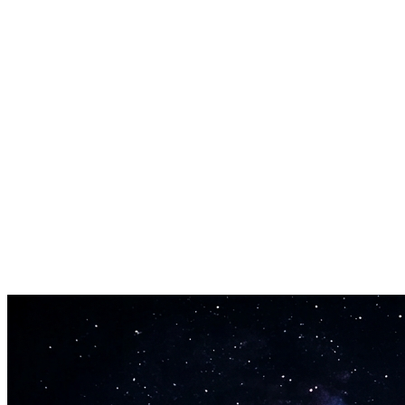
Загружай любой формат. Бесплатный AI генератор каверов
принимает файлы, с которыми ты уже работаешь.
Скачивание в WAV включено
Перенеси результат бесплатного AI генератора каверов в
любой редактор или поделись напрямую — файл твой.
Тот же движок, реальный результат
Бесплатный AI генератор каверов работает на той же модели,
что и полный платный инструмент. Ты получаешь реальный
результат, а не деградированный превью.