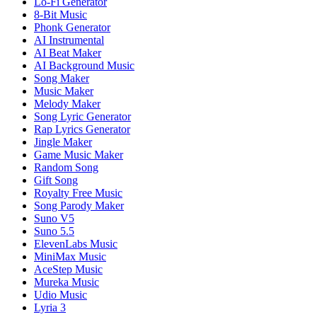
Lo-Fi Generator
8-Bit Music
Phonk Generator
AI Instrumental
AI Beat Maker
AI Background Music
Song Maker
Music Maker
Melody Maker
Song Lyric Generator
Rap Lyrics Generator
Jingle Maker
Game Music Maker
Random Song
Gift Song
Royalty Free Music
Song Parody Maker
Suno V5
Suno 5.5
ElevenLabs Music
MiniMax Music
AceStep Music
Mureka Music
Udio Music
Lyria 3