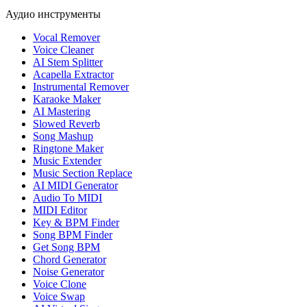
Аудио инструменты
Vocal Remover
Voice Cleaner
AI Stem Splitter
Acapella Extractor
Instrumental Remover
Karaoke Maker
AI Mastering
Slowed Reverb
Song Mashup
Ringtone Maker
Music Extender
Music Section Replace
AI MIDI Generator
Audio To MIDI
MIDI Editor
Key & BPM Finder
Song BPM Finder
Get Song BPM
Chord Generator
Noise Generator
Voice Clone
Voice Swap