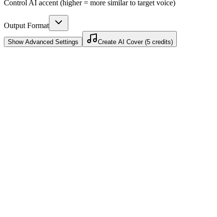
Control AI accent (higher = more similar to target voice)
Output Format
Show
Advanced Settings
Create AI Cover (5 credits)
Загрузи, выбери, создай