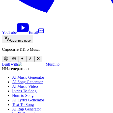
YouTube
Email
Сменить язык
Спросите ИИ о Musci
Built with
Musci.io
ИИ-генераторы
AI Music Generator
AI Song Generator
AI Music Video
Lyrics To Song
Hum to Song
AI Lyrics Generator
Text To Song
AI Rap Generator