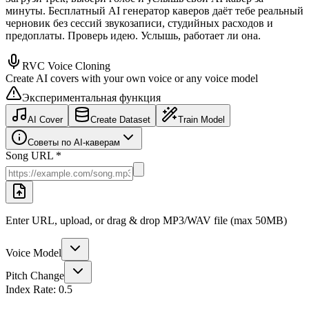
минуты. Бесплатный AI генератор каверов даёт тебе реальный
черновик без сессий звукозаписи, студийных расходов и
предоплаты. Проверь идею. Услышь, работает ли она.
RVC Voice Cloning
Create AI covers with your own voice or any voice model
Экспериментальная функция
AI Cover
Create Dataset
Train Model
Советы по AI-каверам
Song URL *
Enter URL, upload, or drag & drop MP3/WAV file (max 50MB)
Voice Model
Pitch Change
Index Rate:
0.5