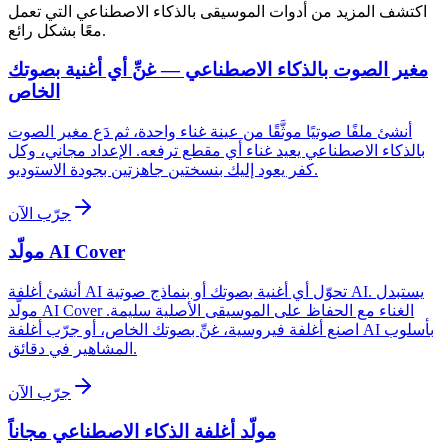
اكتشف المزيد من أدوات الموسيقى بالذكاء الاصطناعي التي تعمل
معًا بشكل رائع.
مغير الصوت بالذكاء الاصطناعي — غنِّ أي أغنية بصوتك
الخاص
أنشئ ملفًا صوتيًا موثَّقًا من عينة غناء واحدة، ثم دَع مغير الصوت
بالذكاء الاصطناعي يعيد غناء أي مقطع ترفعه. الإعداد مجاني، وكل
كفر يعود إليك بنسختين جاهزتين بجودة الاستوديو.
جرّب الآن
مولّد AI Cover
أنشئ أغلفة AI تحوّل أي أغنية بصوتك أو بنماذج صوتية AI. يستبدل
مولّد AI Cover الغناء مع الحفاظ على الموسيقى الأصلية سليمة.
اصنع أغلفة فيروسية، غنِّ بصوتك الخاص، أو جرّب أغلفة AI بأسلوب
المشاهير في دقائق.
جرّب الآن
مولّد أغلفة الذكاء الاصطناعي مجاناً