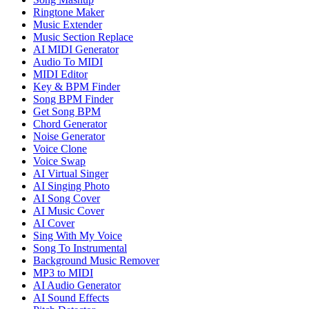
Ringtone Maker
Music Extender
Music Section Replace
AI MIDI Generator
Audio To MIDI
MIDI Editor
Key & BPM Finder
Song BPM Finder
Get Song BPM
Chord Generator
Noise Generator
Voice Clone
Voice Swap
AI Virtual Singer
AI Singing Photo
AI Song Cover
AI Music Cover
AI Cover
Sing With My Voice
Song To Instrumental
Background Music Remover
MP3 to MIDI
AI Audio Generator
AI Sound Effects