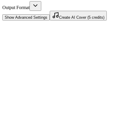
Output Format
Show
Advanced Settings
Create AI Cover (5 credits)
استنساخ الصوت في 30 دقيقة
ارفع عينات صوتية، ويبني الذكاء الاصطناعي استنساخ صوتك. ابدأ
غناء أي أغنية خلال نصف ساعة.