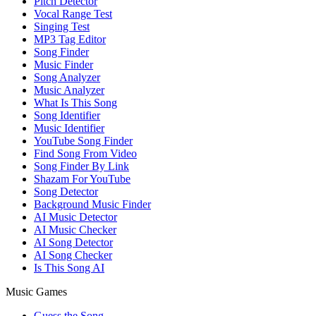
Pitch Detector
Vocal Range Test
Singing Test
MP3 Tag Editor
Song Finder
Music Finder
Song Analyzer
Music Analyzer
What Is This Song
Song Identifier
Music Identifier
YouTube Song Finder
Find Song From Video
Song Finder By Link
Shazam For YouTube
Song Detector
Background Music Finder
AI Music Detector
AI Music Checker
AI Song Detector
AI Song Checker
Is This Song AI
Music Games
Guess the Song