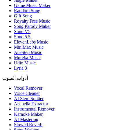
Jingle Maker
Game Music Maker
Random Song
Gift Song
Royalty Free Music
Song Parody Maker
Suno V5
Suno 5.5
ElevenLabs Music
MiniMax Music
AceStep Music
Mureka Music
Udio Music
Lyria 3
أدوات الصوت
Vocal Remover
Voice Cleaner
AI Stem Splitter
Acapella Extractor
Instrumental Remover
Karaoke Maker
AI Mastering
Slowed Reverb
Song Mashup