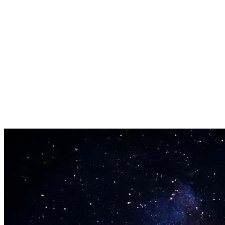
خاص وآمن
أنت وحدك من يمكنه الوصول واستخدام نموذجك. خصوصية كاملة
وتحكم في كيفية استخدامه.
جودة استوديو
تصدير بصيغة WAV للجودة الاحترافية. صوت واضح تماماً لأي تطبيق.