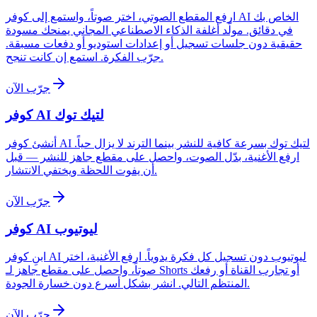
ارفع المقطع الصوتي، اختر صوتاً، واستمع إلى كوفر AI الخاص بك
في دقائق. مولّد أغلفة الذكاء الاصطناعي المجاني يمنحك مسودة
حقيقية دون جلسات تسجيل أو إعدادات استوديو أو دفعات مسبقة.
جرّب الفكرة. استمع إن كانت تنجح.
جرّب الآن
كوفر AI لتيك توك
أنشئ كوفر AI لتيك توك بسرعة كافية للنشر بينما الترند لا يزال حياً.
ارفع الأغنية، بدّل الصوت، واحصل على مقطع جاهز للنشر — قبل
أن يفوت اللحظة ويختفي الانتشار.
جرّب الآن
كوفر AI ليوتيوب
ابنِ كوفر AI ليوتيوب دون تسجيل كل فكرة يدوياً. ارفع الأغنية، اختر
صوتاً، واحصل على مقطع جاهز لـ Shorts أو تجارب القناة أو رفعك
المنتظم التالي. انشر بشكل أسرع دون خسارة الجودة.
جرّب الآن