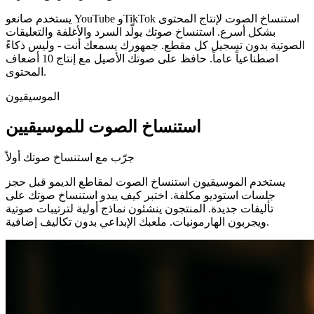
يستخدم صانعو YouTube وTikTok استنساخ الصوت لإنتاج المحتوى
بشكل أسرع. استنساخ صوتك يولّد السرد والأغلفة والتعليقات
الصوتية بدون تسجيل كل مقطع. جمهورك يسمعك أنت - وليس ذكاءً
اصطناعياً عاماً. حافظ على صوتك الأصيل مع إنتاج 10 أضعاف
المحتوى.
الموسيقيون
استنساخ الصوت للموسيقيين
جرّب مع استنساخ صوتك أولاً
يستخدم الموسيقيون استنساخ الصوت لمقاطع الديمو قبل حجز
جلسات استوديو مكلفة. اختبر كيف يبدو استنساخ صوتك على
تأليفات جديدة. المنتجون ينشئون نماذج أولية لترتيبات صوتية
ويجربون الهارمونيات. ملعبك الإبداعي بدون تكاليف إضافية.