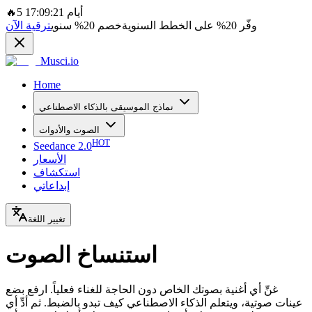
5 أيام 17:09:21
🔥
وفّر
20%
على الخطط السنوية
خصم
20%
سنوي
ترقية الآن
Musci.io
Home
نماذج الموسيقى بالذكاء الاصطناعي
الصوت والأدوات
HOT
Seedance 2.0
الأسعار
استكشاف
إبداعاتي
تغيير اللغة
استنساخ الصوت
غنِّ أي أغنية بصوتك الخاص دون الحاجة للغناء فعلياً. ارفع بضع
عينات صوتية، ويتعلم الذكاء الاصطناعي كيف تبدو بالضبط. ثم أدِّ أي