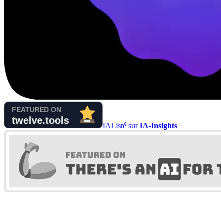
IA
Listé sur
IA-Insights