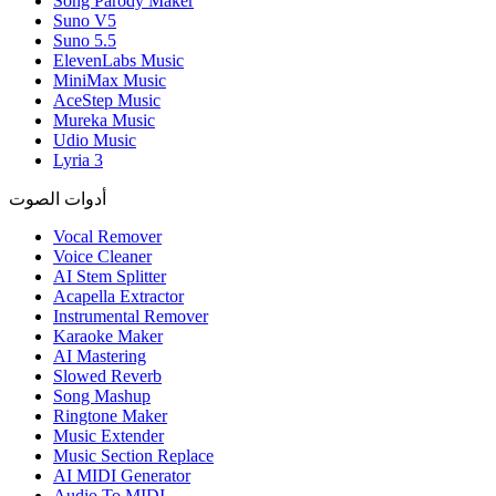
Song Parody Maker
Suno V5
Suno 5.5
ElevenLabs Music
MiniMax Music
AceStep Music
Mureka Music
Udio Music
Lyria 3
أدوات الصوت
Vocal Remover
Voice Cleaner
AI Stem Splitter
Acapella Extractor
Instrumental Remover
Karaoke Maker
AI Mastering
Slowed Reverb
Song Mashup
Ringtone Maker
Music Extender
Music Section Replace
AI MIDI Generator
Audio To MIDI