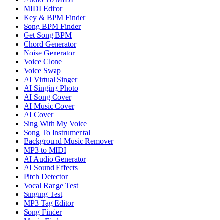
MIDI Editor
Key & BPM Finder
Song BPM Finder
Get Song BPM
Chord Generator
Noise Generator
Voice Clone
Voice Swap
AI Virtual Singer
AI Singing Photo
AI Song Cover
AI Music Cover
AI Cover
Sing With My Voice
Song To Instrumental
Background Music Remover
MP3 to MIDI
AI Audio Generator
AI Sound Effects
Pitch Detector
Vocal Range Test
Singing Test
MP3 Tag Editor
Song Finder