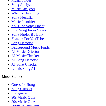
Music Finder
Song Analyzer
Music Analyzer
What Is This Song
Song Identifier
Music Identifier
YouTube Song Finder
Find Song From Video
Song Finder By Link
Shazam For YouTube
Song Detector
Background Music Finder
AI Music Detector
AI Music Checker
AI Song Detector
AI Song Checker
Is This Song AI
Music Games
Guess the Song
Song Guesser
Spotiguess
90s Music Quiz
80s Music Quiz
2000s Music Quiz