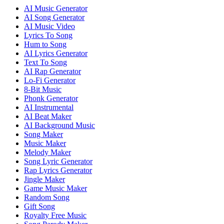
AI Music Generator
AI Song Generator
AI Music Video
Lyrics To Song
Hum to Song
AI Lyrics Generator
Text To Song
AI Rap Generator
Lo-Fi Generator
8-Bit Music
Phonk Generator
AI Instrumental
AI Beat Maker
AI Background Music
Song Maker
Music Maker
Melody Maker
Song Lyric Generator
Rap Lyrics Generator
Jingle Maker
Game Music Maker
Random Song
Gift Song
Royalty Free Music