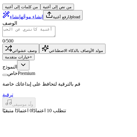
من نص إلى أغنية
من كلمات إلى أغنية
إنشاء موجَّه
إنشاء
Upload
رفع أغنية
الوصف
0
/
500
مولد الأوصاف بالذكاء الاصطناعي
وصف عشوائي
+
خيارات متقدمة
النموذج
Premium
خاص
قم بالترقية لتحافظ على إبداعاتك خاصة
ترقية
ولّد موسيقى
تتطلب 10 اعتمادًا
0 اعتمادًا متبقيًا