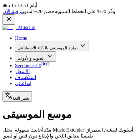
5 أيام 15:13:51
🔥
وفّر
20%
على الخطط السنوية
خصم
20%
سنوي
ترقية الآن
Musci.io
Home
نماذج الموسيقى بالذكاء الاصطناعي
الصوت والأدوات
HOT
Seedance 2.0
الأسعار
استكشاف
إبداعاتي
تغيير اللغة
موسع الموسيقى
مدّد أغانيك بسهولة. يحلل Music Extender أسلوبك لينشئ استمرارًا
طبيعيًا يطابق اللحن والإيقاع دون قص أو لصق.