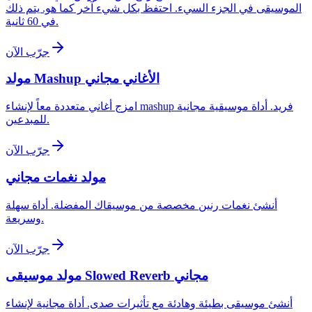
الموسيقى في الجزء السيء. احتفظ بكل شيء آخر كما هو. يتم ذلك
في 60 ثانية.
جرّب الآن
مولد Mashup الأغاني مجاني
امزج أغاني متعددة معاً لإنشاء mashup فريد. أداة موسيقية مجانية
للمبدعين.
جرّب الآن
مولد نغمات مجاني
أنشئ نغمات رنين مخصصة من موسيقاك المفضلة. أداة سهلة
وسريعة.
جرّب الآن
مولد موسيقى Slowed Reverb مجاني
أنشئ موسيقى بطيئة وهادئة مع تأثيرات صدى. أداة مجانية لإنشاء