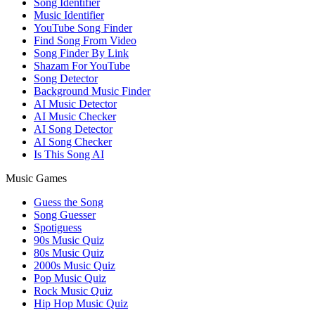
Song Identifier
Music Identifier
YouTube Song Finder
Find Song From Video
Song Finder By Link
Shazam For YouTube
Song Detector
Background Music Finder
AI Music Detector
AI Music Checker
AI Song Detector
AI Song Checker
Is This Song AI
Music Games
Guess the Song
Song Guesser
Spotiguess
90s Music Quiz
80s Music Quiz
2000s Music Quiz
Pop Music Quiz
Rock Music Quiz
Hip Hop Music Quiz