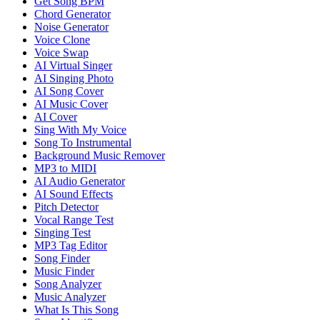
Get Song BPM
Chord Generator
Noise Generator
Voice Clone
Voice Swap
AI Virtual Singer
AI Singing Photo
AI Song Cover
AI Music Cover
AI Cover
Sing With My Voice
Song To Instrumental
Background Music Remover
MP3 to MIDI
AI Audio Generator
AI Sound Effects
Pitch Detector
Vocal Range Test
Singing Test
MP3 Tag Editor
Song Finder
Music Finder
Song Analyzer
Music Analyzer
What Is This Song