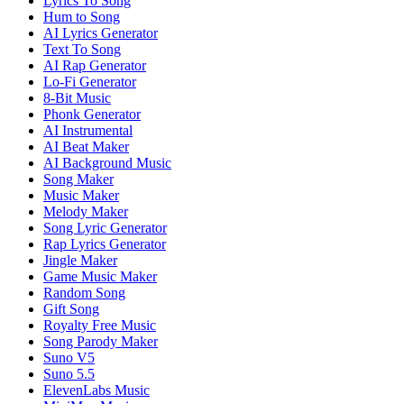
Lyrics To Song
Hum to Song
AI Lyrics Generator
Text To Song
AI Rap Generator
Lo-Fi Generator
8-Bit Music
Phonk Generator
AI Instrumental
AI Beat Maker
AI Background Music
Song Maker
Music Maker
Melody Maker
Song Lyric Generator
Rap Lyrics Generator
Jingle Maker
Game Music Maker
Random Song
Gift Song
Royalty Free Music
Song Parody Maker
Suno V5
Suno 5.5
ElevenLabs Music