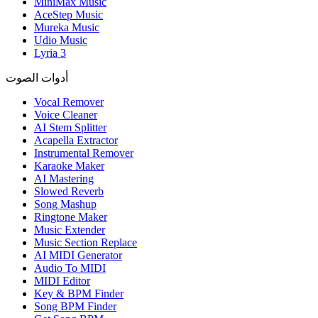
MiniMax Music
AceStep Music
Mureka Music
Udio Music
Lyria 3
أدوات الصوت
Vocal Remover
Voice Cleaner
AI Stem Splitter
Acapella Extractor
Instrumental Remover
Karaoke Maker
AI Mastering
Slowed Reverb
Song Mashup
Ringtone Maker
Music Extender
Music Section Replace
AI MIDI Generator
Audio To MIDI
MIDI Editor
Key & BPM Finder
Song BPM Finder