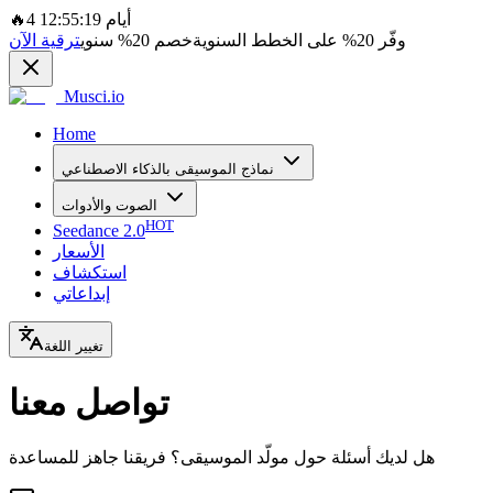
4 أيام 12:55:19
🔥
وفّر
20%
على الخطط السنوية
خصم
20%
سنوي
ترقية الآن
Musci.io
Home
نماذج الموسيقى بالذكاء الاصطناعي
الصوت والأدوات
HOT
Seedance 2.0
الأسعار
استكشاف
إبداعاتي
تغيير اللغة
تواصل معنا
هل لديك أسئلة حول مولّد الموسيقى؟ فريقنا جاهز للمساعدة