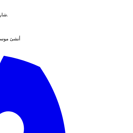
شاركنا تفاصيل مشروعك أو أي استفسار عن المنصة وسنرد عليك سريعًا.
أنشئ موسيق