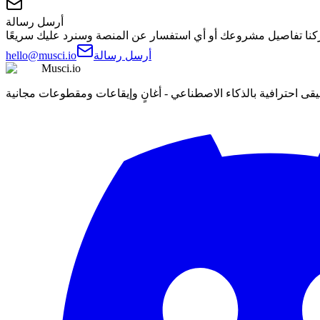
أرسل رسالة
أرسل رسالة
hello@musci.io
Musci.io
ى احترافية بالذكاء الاصطناعي - أغانٍ وإيقاعات ومقطوعات مجانية