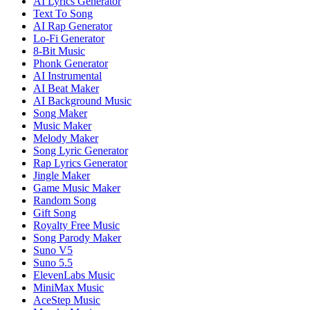
AI Lyrics Generator
Text To Song
AI Rap Generator
Lo-Fi Generator
8-Bit Music
Phonk Generator
AI Instrumental
AI Beat Maker
AI Background Music
Song Maker
Music Maker
Melody Maker
Song Lyric Generator
Rap Lyrics Generator
Jingle Maker
Game Music Maker
Random Song
Gift Song
Royalty Free Music
Song Parody Maker
Suno V5
Suno 5.5
ElevenLabs Music
MiniMax Music
AceStep Music