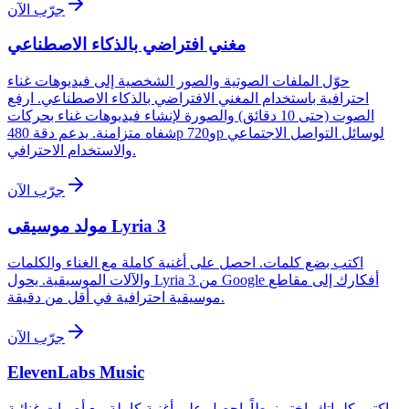
جرّب الآن
مغني افتراضي بالذكاء الاصطناعي
حوّل الملفات الصوتية والصور الشخصية إلى فيديوهات غناء
احترافية باستخدام المغني الافتراضي بالذكاء الاصطناعي. ارفع
الصوت (حتى 10 دقائق) والصورة لإنشاء فيديوهات غناء بحركات
شفاه متزامنة. يدعم دقة 480p و720p لوسائل التواصل الاجتماعي
والاستخدام الاحترافي.
جرّب الآن
مولد موسيقى Lyria 3
اكتب بضع كلمات. احصل على أغنية كاملة مع الغناء والكلمات
والآلات الموسيقية. يحول Lyria 3 من Google أفكارك إلى مقاطع
موسيقية احترافية في أقل من دقيقة.
جرّب الآن
ElevenLabs Music
اكتب كلماتك. اختر نمطاً. احصل على أغنية كاملة مع أصوات غنائية