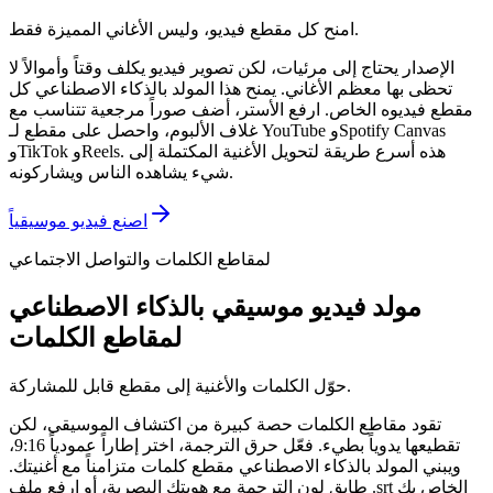
امنح كل مقطع فيديو، وليس الأغاني المميزة فقط.
الإصدار يحتاج إلى مرئيات، لكن تصوير فيديو يكلف وقتاً وأموالاً لا
تحظى بها معظم الأغاني. يمنح هذا المولد بالذكاء الاصطناعي كل
مقطع فيديوه الخاص. ارفع الأستر، أضف صوراً مرجعية تتناسب مع
غلاف الألبوم، واحصل على مقطع لـ YouTube وSpotify Canvas
وTikTok وReels. هذه أسرع طريقة لتحويل الأغنية المكتملة إلى
شيء يشاهده الناس ويشاركونه.
اصنع فيديو موسيقياً
لمقاطع الكلمات والتواصل الاجتماعي
مولد فيديو موسيقي بالذكاء الاصطناعي
لمقاطع الكلمات
حوّل الكلمات والأغنية إلى مقطع قابل للمشاركة.
تقود مقاطع الكلمات حصة كبيرة من اكتشاف الموسيقى، لكن
تقطيعها يدوياً بطيء. فعّل حرق الترجمة، اختر إطاراً عمودياً 9:16،
ويبني المولد بالذكاء الاصطناعي مقطع كلمات متزامناً مع أغنيتك.
طابق لون الترجمة مع هويتك البصرية، أو ارفع ملف .srt الخاص بك