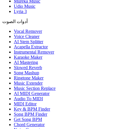
Mureka Music
Udio Music
Lyria 3
أدوات الصوت
Vocal Remover
Voice Cleaner
AI Stem Splitter
Acapella Extractor
Instrumental Remover
Karaoke Maker
AI Mastering
Slowed Reverb
Song Mashup
Ringtone Maker
Music Extender
Music Section Replace
AI MIDI Generator
Audio To MIDI
MIDI Editor
Key & BPM Finder
Song BPM Finder
Get Song BPM
Chord Generator