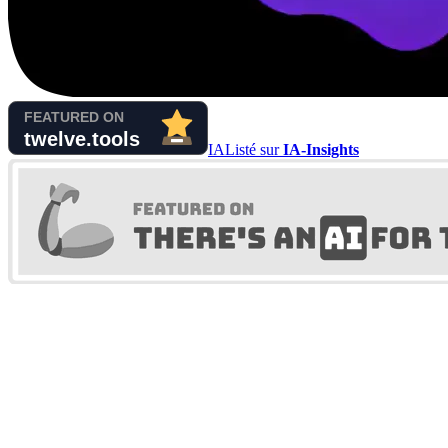
IA
Listé sur
IA-Insights