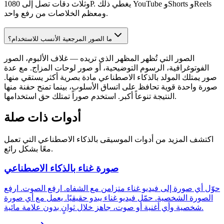
وثلاث دقات تصل إلى 1080P. يغطي ذلك YouTube وShorts وReels
ومعظم الخلاصات من رفع واحد.
ما الصور المرجعية الأنسب للاستخدام؟
الصور التي تُظهر المظهر الذي تريده — غلاف الألبوم، الصور
الفوتوغرافية، الرسوم التوضيحية، أو صور لوحات المزاج. مع عدة
صور يمتلك المولد بالذكاء الاصطناعي مادة بصرية أكثر يستقي منها.
صورة واحدة قوية تحافظ على اتساق الأسلوب، بينما تمنح حفنة منها
النتيجة تنوعاً أكبر. استخدم صوراً تمتلك حق استخدامها.
أدوات ذات صلة
اكتشف المزيد من أدوات الموسيقى بالذكاء الاصطناعي التي تعمل
معًا بشكل رائع.
صورة غناء بالذكاء الاصطناعي
حوّل أي صورة إلى فيديو غناء متزامن مع الشفاه. ارفع الصوت. ارفع
الصورة الشخصية. حمّل فيديو غناء يبدو حقيقيًا. يعمل مع أي صورة
شخصية وأي أغنية أو صوت، جاهز خلال ثوانٍ بدون علامة مائية.