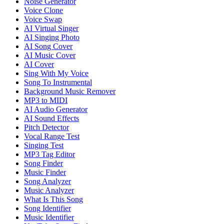
Noise Generator
Voice Clone
Voice Swap
AI Virtual Singer
AI Singing Photo
AI Song Cover
AI Music Cover
AI Cover
Sing With My Voice
Song To Instrumental
Background Music Remover
MP3 to MIDI
AI Audio Generator
AI Sound Effects
Pitch Detector
Vocal Range Test
Singing Test
MP3 Tag Editor
Song Finder
Music Finder
Song Analyzer
Music Analyzer
What Is This Song
Song Identifier
Music Identifier