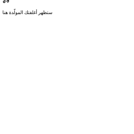
ستظهر أغلفتك المولّدة هنا
فصل الصوت
يفصل الأصوات والطبول والباس والآلات من ملفك تلقائياً
تحليل الأسلوب
شف المقام والإيقاع وبنية الأكوردات للحفاظ على التناسق الموسيقي