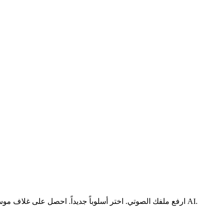
ارفع ملفك الصوتي. اختر أسلوباً جديداً. احصل على غلاف موسيقي احترافي بالذكاء الاصطناعي في أقل من دقيقتين. غيّر الأصوات، أعد مزج الأنماط، أو أنشئ شيئاً جديداً تماماً باستخدام أداة أغلفة الأغاني AI.