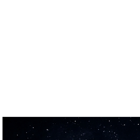
دمج سلس
يحلل الذكاء الاصطناعي الصوت المحيط لإنشاء انتقالات طبيعية. لا
قطع محرج أو طاقة غير متوافقة.
مطابقة الأسلوب
الأقسام الجديدة تتطابق مع إيقاع أغنيتك ومفتاحها وأجوائها. تبدو
وكأنها تنتمي.
إنجاز في 60 ثانية
كل استبدال يُولَّد في أقل من دقيقة. سريع بما يكفي لتجربة أساليب
متعددة.