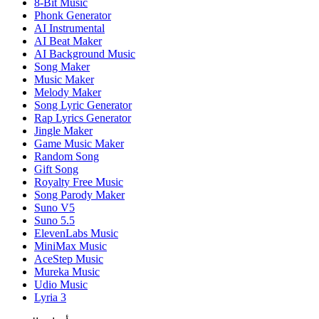
8-Bit Music
Phonk Generator
AI Instrumental
AI Beat Maker
AI Background Music
Song Maker
Music Maker
Melody Maker
Song Lyric Generator
Rap Lyrics Generator
Jingle Maker
Game Music Maker
Random Song
Gift Song
Royalty Free Music
Song Parody Maker
Suno V5
Suno 5.5
ElevenLabs Music
MiniMax Music
AceStep Music
Mureka Music
Udio Music
Lyria 3