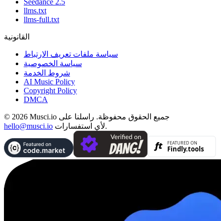
Seedance 2.5
llms.txt
llms-full.txt
القانونية
سياسة ملفات تعريف الارتباط
سياسة الخصوصية
شروط الخدمة
AI Music Policy
Copyright Policy
DMCA
© 2026 Musci.io جميع الحقوق محفوظة. راسلنا على
لأي استفسارات.
hello@musci.io