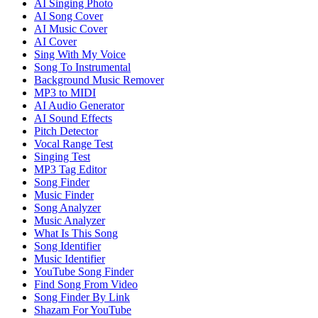
AI Singing Photo
AI Song Cover
AI Music Cover
AI Cover
Sing With My Voice
Song To Instrumental
Background Music Remover
MP3 to MIDI
AI Audio Generator
AI Sound Effects
Pitch Detector
Vocal Range Test
Singing Test
MP3 Tag Editor
Song Finder
Music Finder
Song Analyzer
Music Analyzer
What Is This Song
Song Identifier
Music Identifier
YouTube Song Finder
Find Song From Video
Song Finder By Link
Shazam For YouTube