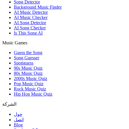
Song Detector
Background Music Finder
AI Music Detector
AI Music Checker
AI Song Detector
AI Song Checker
Is This Song AI
Music Games
Guess the Song
Song Guesser
Spotiguess
90s Music Quiz
80s Music Quiz
2000s Music Quiz
Pop Music Quiz
Rock Music Quiz
Hip Hop Music Quiz
الشركة
حول
اتصل
Blog