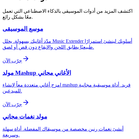
اكتشف المزيد من أدوات الموسيقى بالذكاء الاصطناعي التي تعمل
معًا بشكل رائع.
موسع الموسيقى
مدّد أغانيك بسهولة. يحلل Music Extender أسلوبك لينشئ استمرارًا
طبيعيًا يطابق اللحن والإيقاع دون قص أو لصق.
جرّب الآن
مولد Mashup الأغاني مجاني
امزج أغاني متعددة معاً لإنشاء mashup فريد. أداة موسيقية مجانية
للمبدعين.
جرّب الآن
مولد نغمات مجاني
أنشئ نغمات رنين مخصصة من موسيقاك المفضلة. أداة سهلة
وسريعة.