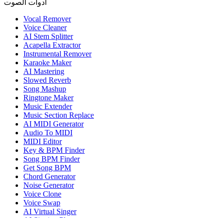
أدوات الصوت
Vocal Remover
Voice Cleaner
AI Stem Splitter
Acapella Extractor
Instrumental Remover
Karaoke Maker
AI Mastering
Slowed Reverb
Song Mashup
Ringtone Maker
Music Extender
Music Section Replace
AI MIDI Generator
Audio To MIDI
MIDI Editor
Key & BPM Finder
Song BPM Finder
Get Song BPM
Chord Generator
Noise Generator
Voice Clone
Voice Swap
AI Virtual Singer