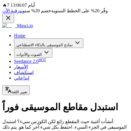
7 أيام 13:06:07
🔥
وفّر
20%
على الخطط السنوية
خصم
20%
سنوي
ترقية الآن
Musci.io
Home
نماذج الموسيقى بالذكاء الاصطناعي
الصوت والأدوات
HOT
Seedance 2.0
الأسعار
استكشاف
إبداعاتي
تغيير اللغة
استبدل مقاطع الموسيقى فوراً
أنشأت أغنية حيث المقطع رائع لكن الكورس سيء؟ استبدل
الموسيقى في الجزء السيء. احتفظ بكل شيء آخر كما هو. يتم ذلك