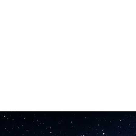
احصل على صوتك في ثوانٍ وليس ساعات. المولد محسّن للسرعة، وينتج المحتوى أسرع بـ 40 مرة من الوقت الفعلي.
اضبط مخرجات مولد الصوت بالذكاء الاصطناعي مع التحكم في المدة والحالة المزاجية والإيقاع والشدة لتتوافق مع متطلباتك بدقة.