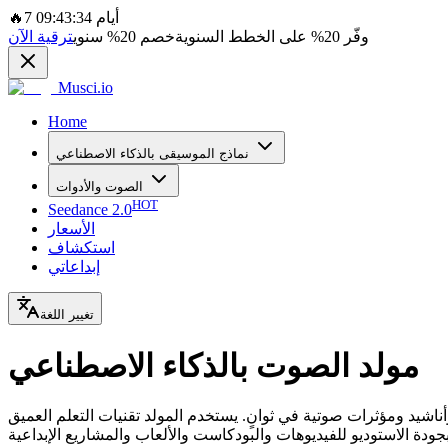
7 أيام 09:43:34
🔥
وفّر
20%
على الخطط السنوية
خصم
20%
سنوي
ترقية الآن
Musci.io
Home
نماذج الموسيقى بالذكاء الاصطناعي
الصوت والأدوات
HOT
Seedance 2.0
الأسعار
استكشاف
إبداعاتي
تغيير اللغة
مولد الصوت بالذكاء الاصطناعي
 ومؤثرات صوتية في ثوانٍ. يستخدم المولد تقنيات التعلم العميق