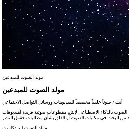
مولد الصوت للمبدعين
مولد الصوت للمبدعين
أنشئ صوتاً خلفياً مخصصاً للفيديوهات ووسائل التواصل الاجتماعي
اج مقطوعات صوتية فريدة لفيديوهات YouTube ومحتوى TikTok وInstagram Reels. صف الحالة المزاجية والأسلوب الذي تحتاجه، وسينشئ المولد
مولد الصوت للبودكاست