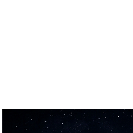
سرعة توليد فائقة
معلمات قابلة للتخصيص
ترخيص خالٍ من حقوق الملكية