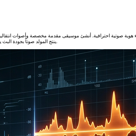
ء هوية صوتية احترافية. أنشئ موسيقى مقدمة مخصصة وأصوات انتقالي
ينتج المولد صوتاً بجودة البث يرفع من قيمة إنتاجك ويخلق صوتاً مميزاً يتعرف عليه المستمعون فوراً.