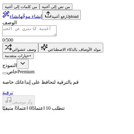
من نص إلى أغنية
من كلمات إلى أغنية
إنشاء موجَّه
إنشاء
Upload
رفع أغنية
الوصف
0
/
500
مولد الأوصاف بالذكاء الاصطناعي
وصف عشوائي
+
خيارات متقدمة
النموذج
Premium
خاص
قم بالترقية لتحافظ على إبداعاتك خاصة
ترقية
ولّد موسيقى
تتطلب 10 اعتمادًا
0 اعتمادًا متبقيًا