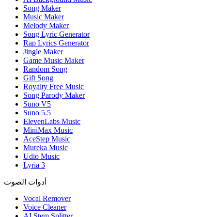
Song Maker
Music Maker
Melody Maker
Song Lyric Generator
Rap Lyrics Generator
Jingle Maker
Game Music Maker
Random Song
Gift Song
Royalty Free Music
Song Parody Maker
Suno V5
Suno 5.5
ElevenLabs Music
MiniMax Music
AceStep Music
Mureka Music
Udio Music
Lyria 3
أدوات الصوت
Vocal Remover
Voice Cleaner
AI Stem Splitter