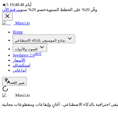
5 أيام 19:48:48
🔥
وفّر
20%
على الخطط السنوية
خصم
20%
سنوي
ترقية الآن
Musci.io
Home
نماذج الموسيقى بالذكاء الاصطناعي
الصوت والأدوات
HOT
Seedance 2.0
الأسعار
استكشاف
إبداعاتي
تغيير اللغة
Musci.io
ى احترافية بالذكاء الاصطناعي - أغانٍ وإيقاعات ومقطوعات مجانية