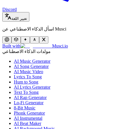
Discord
تغيير اللغة
اسأل الذكاء الاصطناعي عن Musci
Built with
Musci.io
مولدات الذكاء الاصطناعي
AI Music Generator
AI Song Generator
AI Music Video
Lyrics To Song
Hum to Song
AI Lyrics Generator
Text To Song
AI Rap Generator
Lo-Fi Generator
8-Bit Music
Phonk Generator
AI Instrumental
AI Beat Maker
AI Background Music