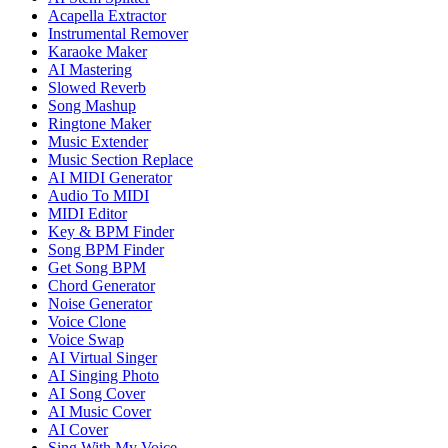
Acapella Extractor
Instrumental Remover
Karaoke Maker
AI Mastering
Slowed Reverb
Song Mashup
Ringtone Maker
Music Extender
Music Section Replace
AI MIDI Generator
Audio To MIDI
MIDI Editor
Key & BPM Finder
Song BPM Finder
Get Song BPM
Chord Generator
Noise Generator
Voice Clone
Voice Swap
AI Virtual Singer
AI Singing Photo
AI Song Cover
AI Music Cover
AI Cover
Sing With My Voice