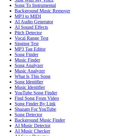
Song To Instrumental
Background Music Remover
MP3 to MIDI
AI Audio Generator
AI Sound Effects
Pitch Detector
Vocal Range Test
Singing Test
MP3 Tag Editor
Song Finder
Music Finder
Song Analyzer
Music Analyzer
What Is This Song
Song Identifier
Music Identifier
YouTube Song Finder
Find Song From Video
Song Finder By Link
Shazam For YouTube
Song Detector
Background Music Finder
AI Music Detector
AI Music Checker