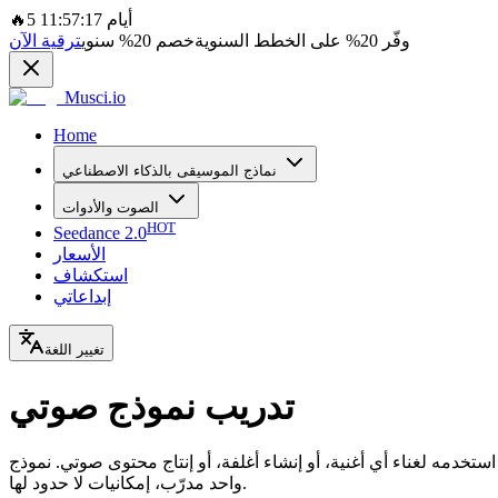
5 أيام 11:57:17
🔥
وفّر
20%
على الخطط السنوية
خصم
20%
سنوي
ترقية الآن
Musci.io
Home
نماذج الموسيقى بالذكاء الاصطناعي
الصوت والأدوات
HOT
Seedance 2.0
الأسعار
استكشاف
إبداعاتي
تغيير اللغة
تدريب نموذج صوتي
 مخصصاً يلتقط صوتك بدقة. ارفع عينات صوتية، وسيُنشئ الذكاء الاصطناعي نموذجك الصوتي الشخصي في 30 دقيقة. استخدمه لغناء أي أغنية، أو إنشاء أغلفة، أو إنتاج محتوى صوتي. نموذج
واحد مدرّب، إمكانيات لا حدود لها.