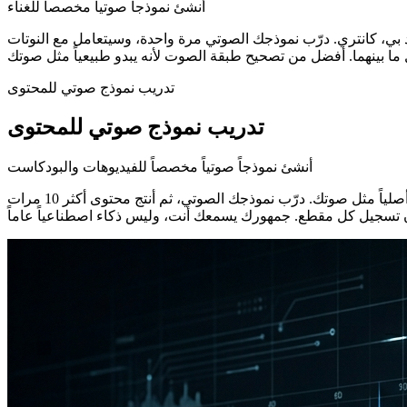
أنشئ نموذجاً صوتياً مخصصاً للغناء
د بي، كانتري. درّب نموذجك الصوتي مرة واحدة، وسيتعامل مع النوتات
تدريب نموذج صوتي للمحتوى
تدريب نموذج صوتي للمحتوى
أنشئ نموذجاً صوتياً مخصصاً للفيديوهات والبودكاست
صنّاع المحتوى يدرّبون نماذج صوتية لتوسيع الإنتاج. نموذجك الصوتي المخصص يُنتج السرد والتعليقات الصوتية والمحتوى الصوتي الذي يبدو أصلياً مثل صوتك. درّب نموذجك الصوتي، ثم أنتج محتوى أكثر 10 مرات