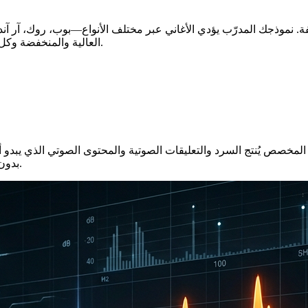
ة. نموذجك المدرّب يؤدي الأغاني عبر مختلف الأنواع—بوب، روك، آر آن
العالية والمنخفضة وكل ما بينهما. أفضل من تصحيح طبقة الصوت لأنه يبدو طبيعياً مثل صوتك.
بدون تسجيل كل مقطع. جمهورك يسمعك أنت، وليس ذكاء اصطناعياً عاماً.