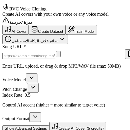
RVC Voice Cloning
Create AI covers with your own voice or any voice model
ميزة تجريبية
AI Cover
Create Dataset
Train Model
نصائح غلاف الذكاء الاصطناعي
Song URL *
Enter URL, upload, or drag & drop MP3/WAV file (max 50MB)
Voice Model
Pitch Change
Index Rate:
0.5
Control AI accent (higher = more similar to target voice)
Output Format
Show
Advanced Settings
Create AI Cover (5 credits)