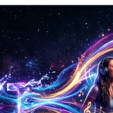
حمّل نموذجك الصوتي المدرّب. استخدمه مع أدوات RVC المتوافقة الأخرى إذا أردت.