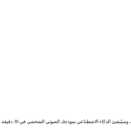
درّب نموذجاً صوتياً