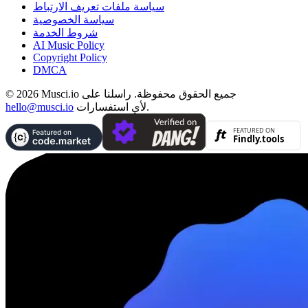
سياسة ملفات تعريف الارتباط
سياسة الخصوصية
شروط الخدمة
AI Music Policy
Copyright Policy
DMCA
© 2026 Musci.io جميع الحقوق محفوظة. راسلنا على
لأي استفسارات.
hello@musci.io