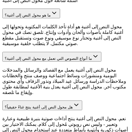
أسئلة شائعة حول محول النص إلى أغنية
ما هو محول النص إلى أغنية؟
محول النص إلى أغنية هو أداة تأخذ الكلمات المكتوبة وتحولها إلى
أغنية كاملة بأصوات وألحان وأدوات وإنتاج. تلصق نصك في محول
النص إلى أغنية وتختار نوع موسيقي ونوع صوت وتستقبل مقطع
صوتي مكتمل. لا يتطلب خلفية موسيقية.
ما أنواع النصوص التي تعمل مع محول النص إلى أغنية؟
محول النص إلى أغنية يعمل مع القصائد والرسائل والمدخلات
اليومية ومنشورات وسائط اجتماعية ووصف منتج والخطابات
وملاحظات الدراسة ورسائل عيد الميلاد ونذور الزفاف وأي محتوى
مكتوب آخر. محول النص إلى أغنية يعدل بنية الأغنية لمطابقة طول
وإيقاع ما تلصقه.
هل محول النص إلى أغنية ينتج غناءً حقيقياً؟
نعم. محول النص إلى أغنية ينتج أداءات صوتية بنبرة طبيعية وعبارة
وتعبير - وليس نص روبوتي مُحول إلى كلام. يمكنك الاختيار بين
أصوات ذكورية وأنثوية بأنماط متعددة عند استخدام محول النص إلى