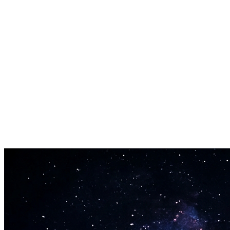
حقوق تجارية كاملة على كل أغنية
كل أغنية من محول النص إلى أغنية هي ملكك. أحقق دخلاً على
يوتيوب وسبوتيفاي وتيك توك وفي الإعلانات والألعاب والأفلام. لا
حقوق ملكية مستحقة.
لا يتطلب تدريباً موسيقياً
محول النص إلى أغنية لا يحتاج إلى أي مهارات موسيقية منك. إذا
كنت تستطيع كتابة الكلمات، فيمكنك صنع أغنية احترافية.