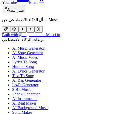
YouTube
Email
تغيير اللغة
اسأل الذكاء الاصطناعي عن Musci
Built with
Musci.io
مولدات الذكاء الاصطناعي
AI Music Generator
AI Song Generator
AI Music Video
Lyrics To Song
Hum to Song
AI Lyrics Generator
Text To Song
AI Rap Generator
Lo-Fi Generator
8-Bit Music
Phonk Generator
AI Instrumental
AI Beat Maker
AI Background Music
Song Maker