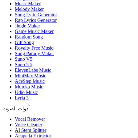
Music Maker
Melody Maker
Song Lyric Generator
Rap Lyrics Generator
Jingle Maker
Game Music Maker
Random Song
Gift Song
Royalty Free Music
Song Parody Maker
Suno V5
Suno 5.5
ElevenLabs Music
MiniMax Music
AceStep Music
Mureka Music
Udio Music
Lyria 3
أدوات الصوت
Vocal Remover
Voice Cleaner
AI Stem Splitter
Acapella Extractor