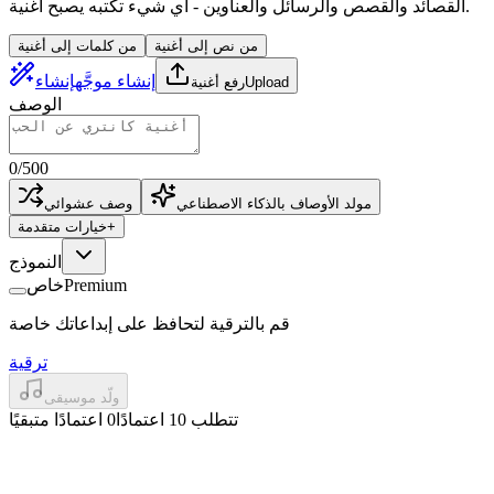
القصائد والقصص والرسائل والعناوين - أي شيء تكتبه يصبح أغنية.
من نص إلى أغنية
من كلمات إلى أغنية
إنشاء موجَّه
إنشاء
Upload
رفع أغنية
الوصف
0
/
500
مولد الأوصاف بالذكاء الاصطناعي
وصف عشوائي
+
خيارات متقدمة
النموذج
Premium
خاص
قم بالترقية لتحافظ على إبداعاتك خاصة
ترقية
ولّد موسيقى
تتطلب 10 اعتمادًا
0 اعتمادًا متبقيًا