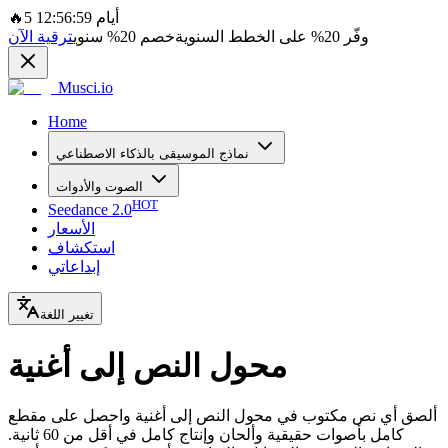
5 أيام 12:56:59
🔥
وفّر
20%
على الخطط السنوية
خصم
20%
سنوي
ترقية الآن
Musci.io
Home
نماذج الموسيقى بالذكاء الاصطناعي
الصوت والأدوات
HOT
Seedance 2.0
الأسعار
استكشاف
إبداعاتي
تغيير اللغة
محول النص إلى أغنية
ألصق أي نص مكتوب في محول النص إلى أغنية واحصل على مقطع
كامل بأصوات حقيقية وألحان وإنتاج كامل في أقل من 60 ثانية.