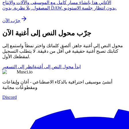
الأغاني هذا بإنشاء مسار كامل مع الموسيقى والآلات والإنتاج
المصقول. بلا نظرية. بدون DAW. بدون انتظار جلسة الاستوديو.
جرّب الآن
جرّب محول النص إلى أغنية الآن
محول النص إلى أغنية جاهز. ألصق كلماتك واختر نمطاً واستمع إلى
كتابتك تصبح أغنية حقيقية في أقل من دقيقة. لا يتطلب التسجيل
لمقطعك الأول.
ابدأ محول النص إلى أغنية
انظر إلى التسعير
Musci.io
أنشئ موسيقى احترافية بالذكاء الاصطناعي - أغانٍ وإيقاعات
ومقطوعات مجانية
Discord