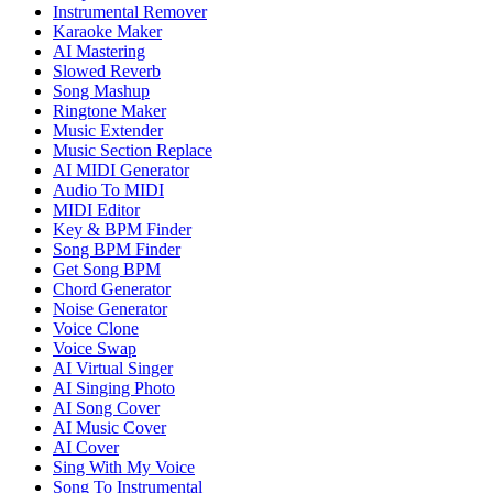
Instrumental Remover
Karaoke Maker
AI Mastering
Slowed Reverb
Song Mashup
Ringtone Maker
Music Extender
Music Section Replace
AI MIDI Generator
Audio To MIDI
MIDI Editor
Key & BPM Finder
Song BPM Finder
Get Song BPM
Chord Generator
Noise Generator
Voice Clone
Voice Swap
AI Virtual Singer
AI Singing Photo
AI Song Cover
AI Music Cover
AI Cover
Sing With My Voice
Song To Instrumental