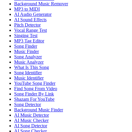
Background Music Remover
MP3 to MIDI
AI Audio Generator
AI Sound Effects
Pitch Detector
Vocal Range Test
Singing Test
MP3 Tag Editor
Song Finder
Music Finder
Song Analyzer
Music Analyzer
What Is This Song
Song Identifier
Music Identifier
YouTube Song Finder
Find Song From Video
Song Finder By Link
Shazam For YouTube
Song Detector
Background Music Finder
AI Music Detector
AI Music Checker
AI Song Detector
AI Song Checker