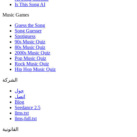
Is This Song AI
Music Games
Guess the Song
Song Guesser
Spotiguess
90s Music Quiz
80s Music Quiz
2000s Music Quiz
Pop Music Quiz
Rock Music Quiz
Hip Hop Music Quiz
الشركة
حول
اتصل
Blog
Seedance 2.5
llms.txt
llms-full.txt
القانونية