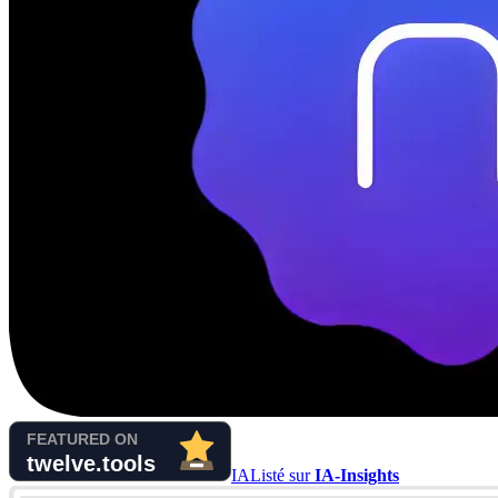
IA
Listé sur
IA-Insights