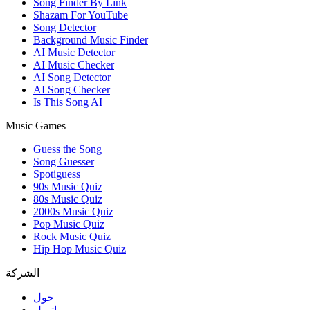
Song Finder By Link
Shazam For YouTube
Song Detector
Background Music Finder
AI Music Detector
AI Music Checker
AI Song Detector
AI Song Checker
Is This Song AI
Music Games
Guess the Song
Song Guesser
Spotiguess
90s Music Quiz
80s Music Quiz
2000s Music Quiz
Pop Music Quiz
Rock Music Quiz
Hip Hop Music Quiz
الشركة
حول