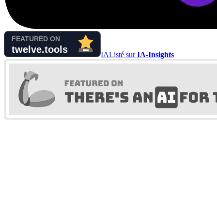
IA
Listé sur
IA-Insights