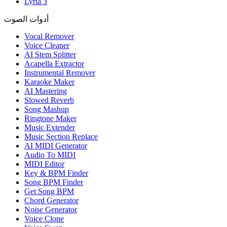
Lyria 3
أدوات الصوت
Vocal Remover
Voice Cleaner
AI Stem Splitter
Acapella Extractor
Instrumental Remover
Karaoke Maker
AI Mastering
Slowed Reverb
Song Mashup
Ringtone Maker
Music Extender
Music Section Replace
AI MIDI Generator
Audio To MIDI
MIDI Editor
Key & BPM Finder
Song BPM Finder
Get Song BPM
Chord Generator
Noise Generator
Voice Clone