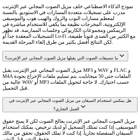
نموذج الذكاء الاصطناعي خلف مزيل الصوت المجاني عبر الإنترنت
مدرب على تسجيلات متعددة المسارات في الاستوديو. بالنسبة
لمعظم مسارات البوب والروك والهيب هوب والموسيقى
الإلكترونية، المخرجات نظيفة بما يكفي للاستخدام مباشرة في
الريمكس ومجموعات الكاريوكي وجلسات الممارسة. قد تظهر
التسجيلات المعقدة جداً أو Lo-Fi مع الكثير من الصدى فنوناً طفيفة،
لكن النتائج أفضل بكثير من طرق إلغاء المرحلة القديمة.
ما تنسيقات الصوت التي يقبلها مزيل الصوت المجاني عبر الإنترنت؟
مزيل الصوت المجاني عبر الإنترنت يقبل MP3 و WAV و FLAC و
M4A الملفات حتى 50 ميجابايت. يتم تسليم ملفات الإخراج بجودة
عالية من WAV أو MP3 حسب اختيارك. لا حاجة لتحويل الملفات
قبل التحميل.
هل يمكنني استخدام السيقان من مزيل الصوت المجاني عبر الإنترنت في
العمل التجاري؟
مزيل الصوت المجاني عبر الإنترنت يعالج الصوت لكن لا يمنح حقوق
الموسيقى. إذا كنت تمتلك التسجيل أو لديك ترخيص، يمكنك استخدام
السيقان المنفصلة تجارياً. إذا كنت لا تملك الحقوق، تحقق من مالك
حقوق النشر قبل النشر.