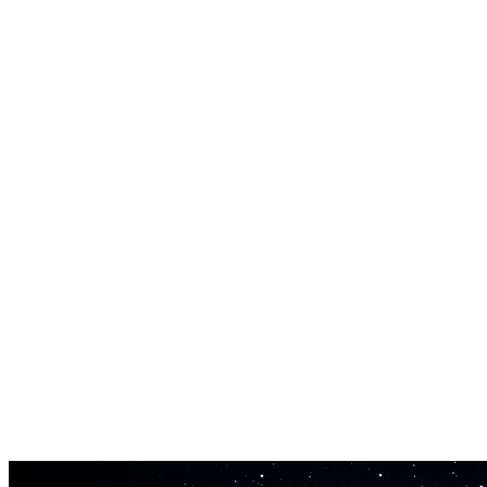
جودة الصوت الأصلية محفوظة سليمة
ملفات الإخراج تحافظ على معدل العينة والعمق البتي للتحميل.
مزيل الصوت المجاني عبر الإنترنت لا يضيف ضغطاً إضافياً أثناء
الانقسام.
MP3 و WAV و FLAC و M4A المدعومة
احمِ أي تنسيق صوتي قياسي يصل إلى 50 ميجابايت. مزيل الصوت
المجاني عبر الإنترنت يتعامل مع جميعها بدون تحويل مسبق.
انتهى في أقل من 3 دقائق
معظم الأغاني بين ثلاث وست دقائق تعالج في 60 إلى 180 ثانية.
مزيل الصوت المجاني عبر الإنترنت يعمل على أجهزة GPU
المخصصة للسرعة.