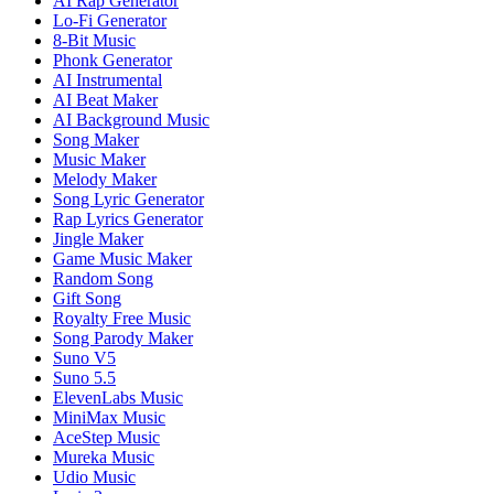
AI Rap Generator
Lo-Fi Generator
8-Bit Music
Phonk Generator
AI Instrumental
AI Beat Maker
AI Background Music
Song Maker
Music Maker
Melody Maker
Song Lyric Generator
Rap Lyrics Generator
Jingle Maker
Game Music Maker
Random Song
Gift Song
Royalty Free Music
Song Parody Maker
Suno V5
Suno 5.5
ElevenLabs Music
MiniMax Music
AceStep Music
Mureka Music
Udio Music