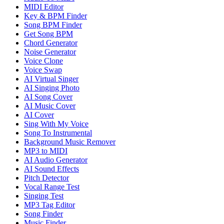
MIDI Editor
Key & BPM Finder
Song BPM Finder
Get Song BPM
Chord Generator
Noise Generator
Voice Clone
Voice Swap
AI Virtual Singer
AI Singing Photo
AI Song Cover
AI Music Cover
AI Cover
Sing With My Voice
Song To Instrumental
Background Music Remover
MP3 to MIDI
AI Audio Generator
AI Sound Effects
Pitch Detector
Vocal Range Test
Singing Test
MP3 Tag Editor
Song Finder
Music Finder