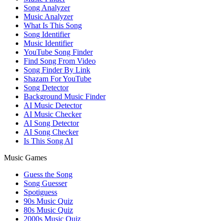
Song Analyzer
Music Analyzer
What Is This Song
Song Identifier
Music Identifier
YouTube Song Finder
Find Song From Video
Song Finder By Link
Shazam For YouTube
Song Detector
Background Music Finder
AI Music Detector
AI Music Checker
AI Song Detector
AI Song Checker
Is This Song AI
Music Games
Guess the Song
Song Guesser
Spotiguess
90s Music Quiz
80s Music Quiz
2000s Music Quiz