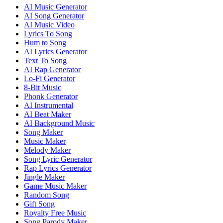
AI Music Generator
AI Song Generator
AI Music Video
Lyrics To Song
Hum to Song
AI Lyrics Generator
Text To Song
AI Rap Generator
Lo-Fi Generator
8-Bit Music
Phonk Generator
AI Instrumental
AI Beat Maker
AI Background Music
Song Maker
Music Maker
Melody Maker
Song Lyric Generator
Rap Lyrics Generator
Jingle Maker
Game Music Maker
Random Song
Gift Song
Royalty Free Music
Song Parody Maker