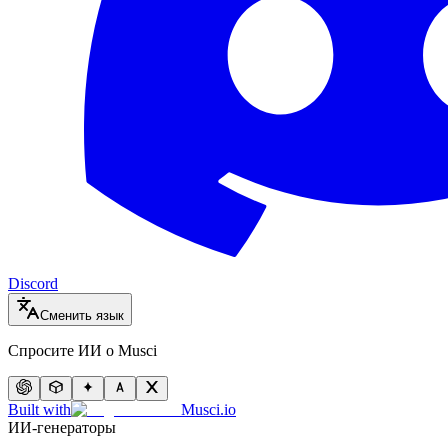
Discord
Сменить язык
Спросите ИИ о Musci
Built with
Musci.io
ИИ-генераторы