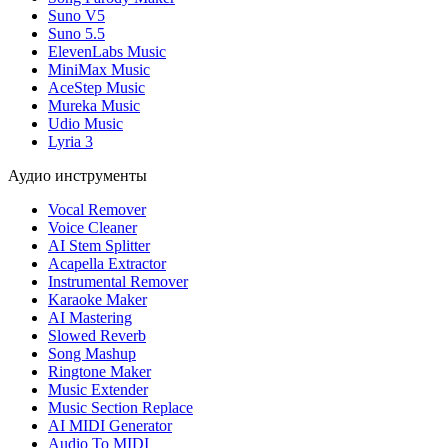
Suno V5
Suno 5.5
ElevenLabs Music
MiniMax Music
AceStep Music
Mureka Music
Udio Music
Lyria 3
Аудио инструменты
Vocal Remover
Voice Cleaner
AI Stem Splitter
Acapella Extractor
Instrumental Remover
Karaoke Maker
AI Mastering
Slowed Reverb
Song Mashup
Ringtone Maker
Music Extender
Music Section Replace
AI MIDI Generator
Audio To MIDI