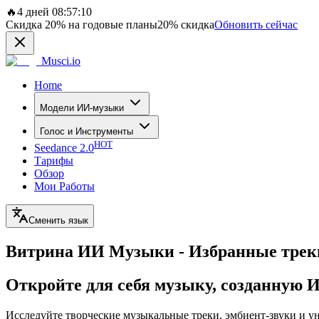
🔥
4 дней 08:57:10
Скидка
20%
на годовые планы
20%
скидка
Обновить сейчас
Musci.io
Home
Модели ИИ-музыки
Голос и Инструменты
HOT
Seedance 2.0
Тарифы
Обзор
Мои Работы
Сменить язык
Витрина ИИ Музыки - Избранные трек
Откройте для себя музыку, созданную 
Исследуйте творческие музыкальные треки, эмбиент-звуки и 