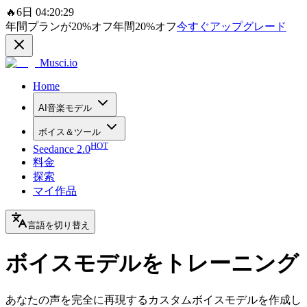
🔥
6日 04:20:29
年間プランが
20%
オフ
年間
20%
オフ
今すぐアップグレード
Musci.io
Home
AI音楽モデル
ボイス＆ツール
HOT
Seedance 2.0
料金
探索
マイ作品
言語を切り替え
ボイスモデルをトレーニング
あなたの声を完全に再現するカスタムボイスモデルを作成し