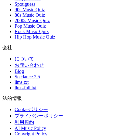
Spotiguess
90s Music Quiz
80s Music Quiz
2000s Music Quiz
Pop Music Quiz
Rock Music Quiz
Hip Hop Music Quiz
会社
について
お問い合わせ
Blog
Seedance 2.5
llms.txt
llms-full.txt
法的情報
Cookieポリシー
プライバシーポリシー
利用規約
AI Music Policy
Copyright Policy