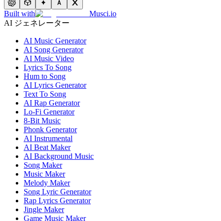
Built with
Musci.io
AI ジェネレーター
AI Music Generator
AI Song Generator
AI Music Video
Lyrics To Song
Hum to Song
AI Lyrics Generator
Text To Song
AI Rap Generator
Lo-Fi Generator
8-Bit Music
Phonk Generator
AI Instrumental
AI Beat Maker
AI Background Music
Song Maker
Music Maker
Melody Maker
Song Lyric Generator
Rap Lyrics Generator
Jingle Maker
Game Music Maker