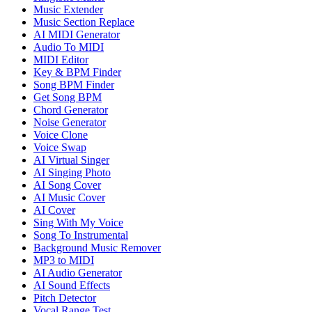
Music Extender
Music Section Replace
AI MIDI Generator
Audio To MIDI
MIDI Editor
Key & BPM Finder
Song BPM Finder
Get Song BPM
Chord Generator
Noise Generator
Voice Clone
Voice Swap
AI Virtual Singer
AI Singing Photo
AI Song Cover
AI Music Cover
AI Cover
Sing With My Voice
Song To Instrumental
Background Music Remover
MP3 to MIDI
AI Audio Generator
AI Sound Effects
Pitch Detector
Vocal Range Test