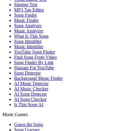
Singing Test
MP3 Tag Editor
Song Finder
Music Finder
Song Analyzer
Music Analyzer
What Is This Song
Song Identifier
Music Identifier
YouTube Song Finder
Find Song From Video
Song Finder By Link
Shazam For YouTube
Song Detector
Background Music Finder
AI Music Detector
AI Music Checker
AI Song Detector
AI Song Checker
Is This Song AI
Music Games
Guess the Song
Song Guesser