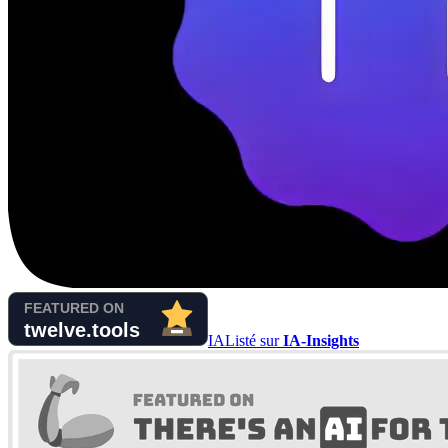
IA
Listé sur
IA-Insights