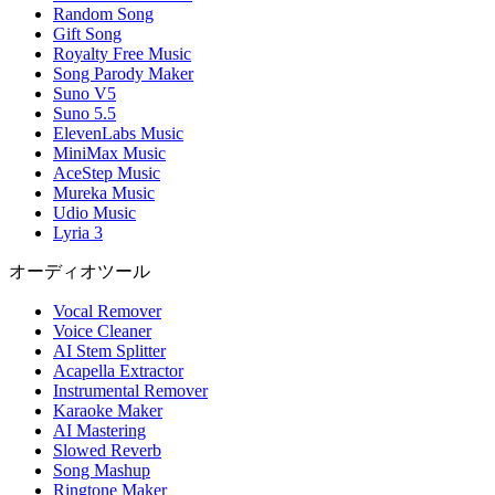
Random Song
Gift Song
Royalty Free Music
Song Parody Maker
Suno V5
Suno 5.5
ElevenLabs Music
MiniMax Music
AceStep Music
Mureka Music
Udio Music
Lyria 3
オーディオツール
Vocal Remover
Voice Cleaner
AI Stem Splitter
Acapella Extractor
Instrumental Remover
Karaoke Maker
AI Mastering
Slowed Reverb
Song Mashup
Ringtone Maker