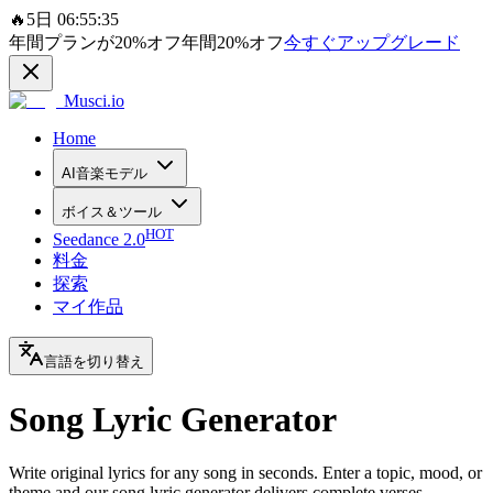
🔥
5日 06:55:35
年間プランが
20%
オフ
年間
20%
オフ
今すぐアップグレード
Musci.io
Home
AI音楽モデル
ボイス＆ツール
HOT
Seedance 2.0
料金
探索
マイ作品
言語を切り替え
Song Lyric Generator
Write original lyrics for any song in seconds. Enter a topic, mood, or
theme and our song lyric generator delivers complete verses,