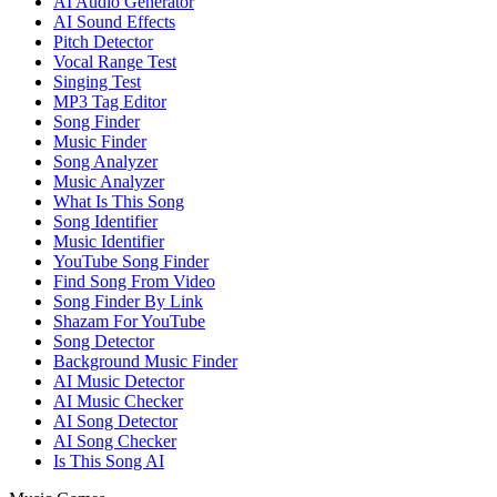
AI Audio Generator
AI Sound Effects
Pitch Detector
Vocal Range Test
Singing Test
MP3 Tag Editor
Song Finder
Music Finder
Song Analyzer
Music Analyzer
What Is This Song
Song Identifier
Music Identifier
YouTube Song Finder
Find Song From Video
Song Finder By Link
Shazam For YouTube
Song Detector
Background Music Finder
AI Music Detector
AI Music Checker
AI Song Detector
AI Song Checker
Is This Song AI