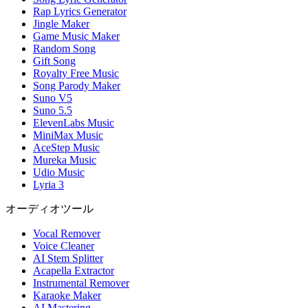
Rap Lyrics Generator
Jingle Maker
Game Music Maker
Random Song
Gift Song
Royalty Free Music
Song Parody Maker
Suno V5
Suno 5.5
ElevenLabs Music
MiniMax Music
AceStep Music
Mureka Music
Udio Music
Lyria 3
オーディオツール
Vocal Remover
Voice Cleaner
AI Stem Splitter
Acapella Extractor
Instrumental Remover
Karaoke Maker
AI Mastering