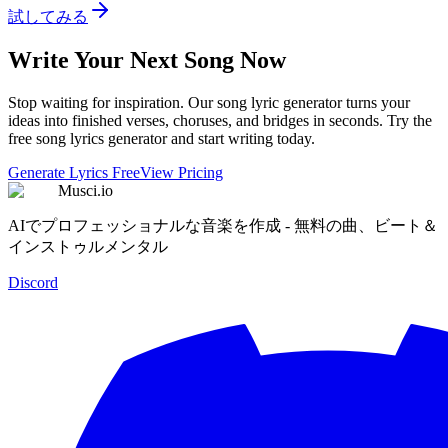
試してみる
Write Your Next Song Now
Stop waiting for inspiration. Our song lyric generator turns your
ideas into finished verses, choruses, and bridges in seconds. Try the
free song lyrics generator and start writing today.
Generate Lyrics Free
View Pricing
Musci.io
AIでプロフェッショナルな音楽を作成 - 無料の曲、ビート＆
インストゥルメンタル
Discord