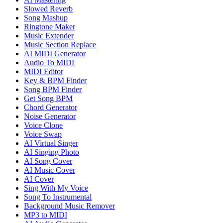
Slowed Reverb
Song Mashup
Ringtone Maker
Music Extender
Music Section Replace
AI MIDI Generator
Audio To MIDI
MIDI Editor
Key & BPM Finder
Song BPM Finder
Get Song BPM
Chord Generator
Noise Generator
Voice Clone
Voice Swap
AI Virtual Singer
AI Singing Photo
AI Song Cover
AI Music Cover
AI Cover
Sing With My Voice
Song To Instrumental
Background Music Remover
MP3 to MIDI