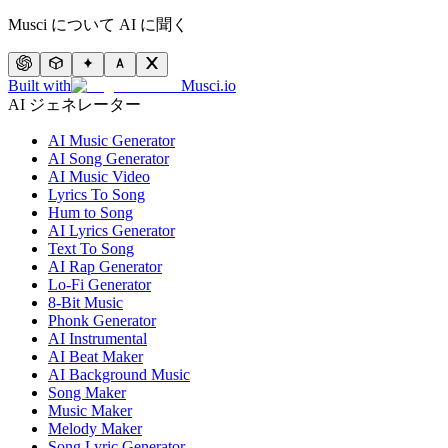
Musci について AI に聞く
Built with
Musci.io
AI ジェネレーター
AI Music Generator
AI Song Generator
AI Music Video
Lyrics To Song
Hum to Song
AI Lyrics Generator
Text To Song
AI Rap Generator
Lo-Fi Generator
8-Bit Music
Phonk Generator
AI Instrumental
AI Beat Maker
AI Background Music
Song Maker
Music Maker
Melody Maker
Song Lyric Generator