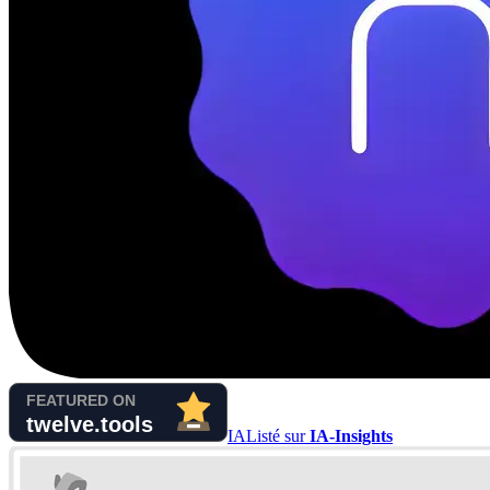
IA
Listé sur
IA-Insights