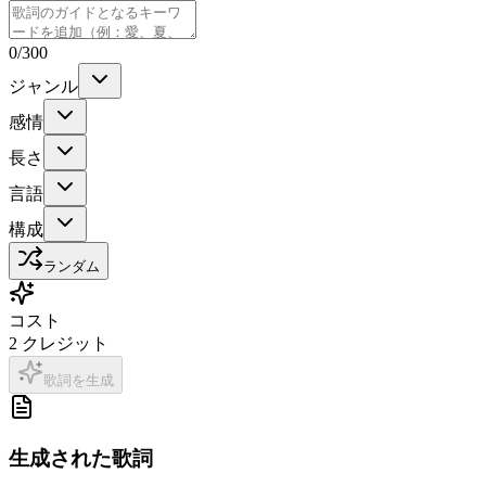
0
/300
ジャンル
感情
長さ
言語
構成
ランダム
コスト
2
クレジット
歌詞を生成
生成された歌詞