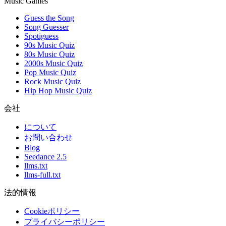
Music Games
Guess the Song
Song Guesser
Spotiguess
90s Music Quiz
80s Music Quiz
2000s Music Quiz
Pop Music Quiz
Rock Music Quiz
Hip Hop Music Quiz
会社
について
お問い合わせ
Blog
Seedance 2.5
llms.txt
llms-full.txt
法的情報
Cookieポリシー
プライバシーポリシー