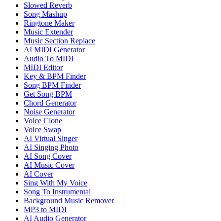
Slowed Reverb
Song Mashup
Ringtone Maker
Music Extender
Music Section Replace
AI MIDI Generator
Audio To MIDI
MIDI Editor
Key & BPM Finder
Song BPM Finder
Get Song BPM
Chord Generator
Noise Generator
Voice Clone
Voice Swap
AI Virtual Singer
AI Singing Photo
AI Song Cover
AI Music Cover
AI Cover
Sing With My Voice
Song To Instrumental
Background Music Remover
MP3 to MIDI
AI Audio Generator