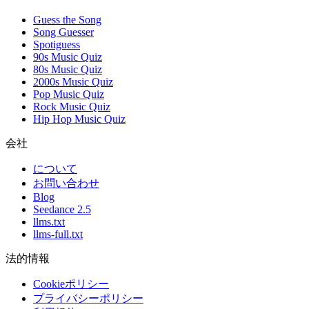
Guess the Song
Song Guesser
Spotiguess
90s Music Quiz
80s Music Quiz
2000s Music Quiz
Pop Music Quiz
Rock Music Quiz
Hip Hop Music Quiz
会社
について
お問い合わせ
Blog
Seedance 2.5
llms.txt
llms-full.txt
法的情報
Cookieポリシー
プライバシーポリシー