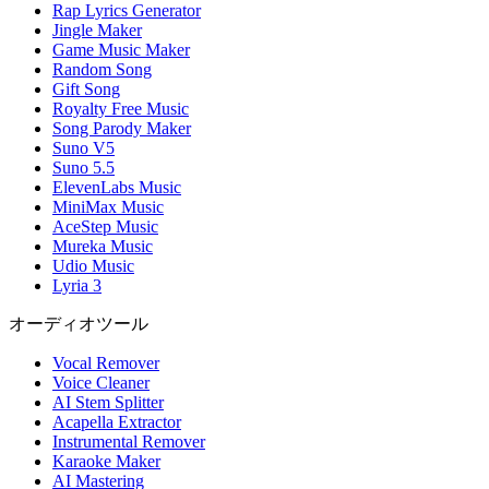
Rap Lyrics Generator
Jingle Maker
Game Music Maker
Random Song
Gift Song
Royalty Free Music
Song Parody Maker
Suno V5
Suno 5.5
ElevenLabs Music
MiniMax Music
AceStep Music
Mureka Music
Udio Music
Lyria 3
オーディオツール
Vocal Remover
Voice Cleaner
AI Stem Splitter
Acapella Extractor
Instrumental Remover
Karaoke Maker
AI Mastering