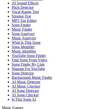
AI Sound Effects
Pitch Detector
Vocal Range Test
Singing Test
MP3 Tag Editor
Song Finder
Music Finder
Song Analyzer
Music Analyzer
What Is This Song
Song Identifier
Music Identifier
YouTube Song Finder
Find Song From Video
Song Finder By Link
Shazam For YouTube
Song Detector
Background Music Finder
AI Music Detector
AI Music Checker
AI Song Detector
AI Song Checker
Is This Song AI
Music Games