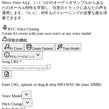
Musci Voice AIは、いくつかのオーディオサンプルからあな
たのボーカル特性を学習し、任意のトラックにあなたの声を
適用します。ついに、何年ものトレーニングが必要な曲を演
奏できます。
RVC Voice Cloning
Create AI covers with your own voice or any voice model
実験的機能
AI Cover
Create Dataset
Train Model
AIカバーのヒント
Song URL *
Enter URL, upload, or drag & drop MP3/WAV file (max 50MB)
Voice Model
Pitch Change
Index Rate:
0.5