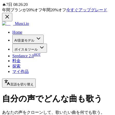
🔥
7日 08:26:20
年間プランが
20%
オフ
年間
20%
オフ
今すぐアップグレード
Musci.io
Home
AI音楽モデル
ボイス＆ツール
HOT
Seedance 2.0
料金
探索
マイ作品
言語を切り替え
自分の声でどんな曲も歌う
あなたの声をクローンして、歌いたい曲を何でも歌う。