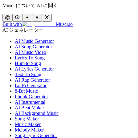
Musci について AI に聞く
Built with
Musci.io
AI ジェネレーター
AI Music Generator
AI Song Generator
AI Music Video
Lyrics To Song
Hum to Song
AI Lyrics Generator
Text To Song
AI Rap Generator
Lo-Fi Generator
8-Bit Music
Phonk Generator
AI Instrumental
AI Beat Maker
AI Background Music
Song Maker
Music Maker
Melody Maker
Song Lyric Generator