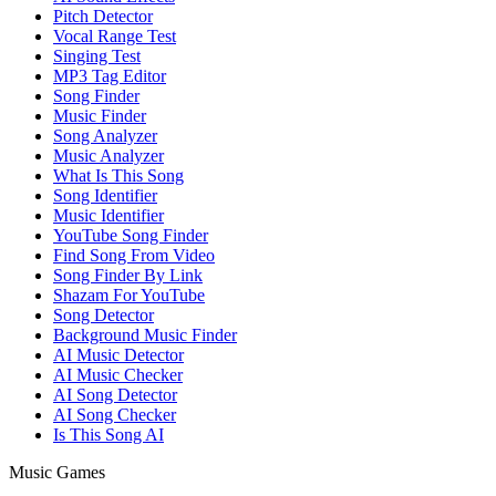
Pitch Detector
Vocal Range Test
Singing Test
MP3 Tag Editor
Song Finder
Music Finder
Song Analyzer
Music Analyzer
What Is This Song
Song Identifier
Music Identifier
YouTube Song Finder
Find Song From Video
Song Finder By Link
Shazam For YouTube
Song Detector
Background Music Finder
AI Music Detector
AI Music Checker
AI Song Detector
AI Song Checker
Is This Song AI
Music Games