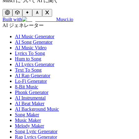
Musci について AI に聞く
Built with
Musci.io
AI ジェネレーター
AI Music Generator
AI Song Generator
AI Music Video
Lyrics To Song
Hum to Song
AI Lyrics Generator
Text To Song
AI Rap Generator
Lo-Fi Generator
8-Bit Music
Phonk Generator
AI Instrumental
AI Beat Maker
AI Background Music
Song Maker
Music Maker
Melody Maker
Song Lyric Generator
Rap Lyrics Generator