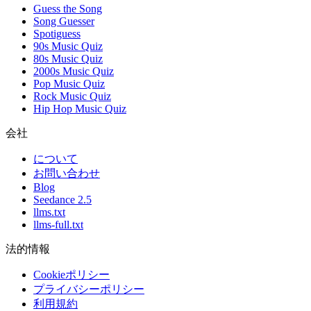
Guess the Song
Song Guesser
Spotiguess
90s Music Quiz
80s Music Quiz
2000s Music Quiz
Pop Music Quiz
Rock Music Quiz
Hip Hop Music Quiz
会社
について
お問い合わせ
Blog
Seedance 2.5
llms.txt
llms-full.txt
法的情報
Cookieポリシー
プライバシーポリシー
利用規約