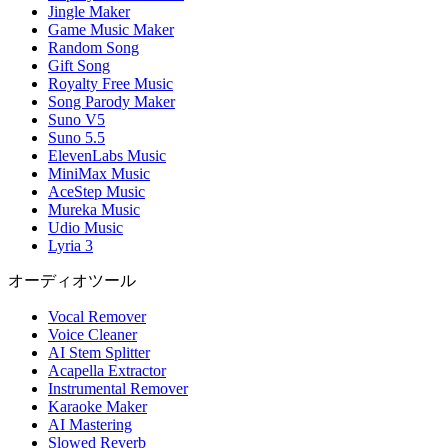
Jingle Maker
Game Music Maker
Random Song
Gift Song
Royalty Free Music
Song Parody Maker
Suno V5
Suno 5.5
ElevenLabs Music
MiniMax Music
AceStep Music
Mureka Music
Udio Music
Lyria 3
オーディオツール
Vocal Remover
Voice Cleaner
AI Stem Splitter
Acapella Extractor
Instrumental Remover
Karaoke Maker
AI Mastering
Slowed Reverb