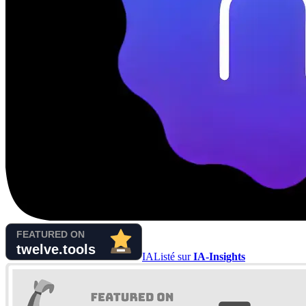
IA
Listé sur
IA-Insights