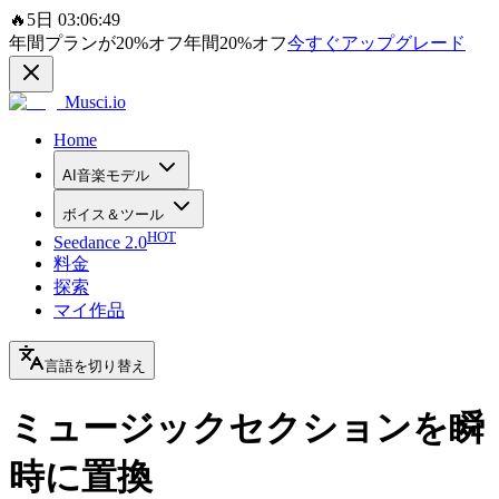
🔥
5日 03:06:49
年間プランが
20%
オフ
年間
20%
オフ
今すぐアップグレード
Musci.io
Home
AI音楽モデル
ボイス＆ツール
HOT
Seedance 2.0
料金
探索
マイ作品
言語を切り替え
ミュージックセクションを瞬
時に置換