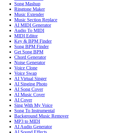
Song Mashup
Ringtone Maker
Music Extender
Music Section Replace
AI MIDI Generator
Audio To MIDI
MIDI Editor
Key & BPM Finder
Song BPM Finder
Get Song BPM
Chord Generator
Noise Generator
Voice Clone
Voice Swap
AI Virtual Singer
AI Singing Photo
AI Song Cover
AI Music Cover
AI Cover
Sing With My Voice
Song To Instrumental
Background Music Remover
MP3 to MIDI
AI Audio Generator
AI Sound Effects