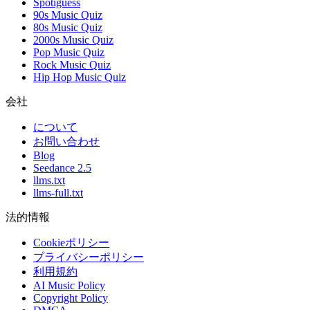
Spotiguess
90s Music Quiz
80s Music Quiz
2000s Music Quiz
Pop Music Quiz
Rock Music Quiz
Hip Hop Music Quiz
会社
について
お問い合わせ
Blog
Seedance 2.5
llms.txt
llms-full.txt
法的情報
Cookieポリシー
プライバシーポリシー
利用規約
AI Music Policy
Copyright Policy