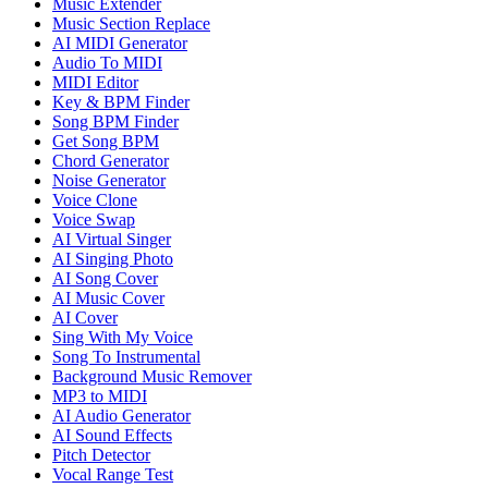
Music Extender
Music Section Replace
AI MIDI Generator
Audio To MIDI
MIDI Editor
Key & BPM Finder
Song BPM Finder
Get Song BPM
Chord Generator
Noise Generator
Voice Clone
Voice Swap
AI Virtual Singer
AI Singing Photo
AI Song Cover
AI Music Cover
AI Cover
Sing With My Voice
Song To Instrumental
Background Music Remover
MP3 to MIDI
AI Audio Generator
AI Sound Effects
Pitch Detector
Vocal Range Test