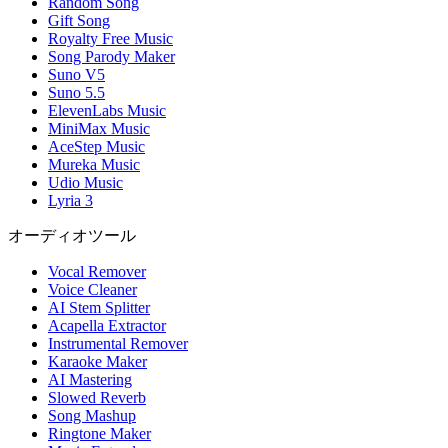
Random Song
Gift Song
Royalty Free Music
Song Parody Maker
Suno V5
Suno 5.5
ElevenLabs Music
MiniMax Music
AceStep Music
Mureka Music
Udio Music
Lyria 3
オーディオツール
Vocal Remover
Voice Cleaner
AI Stem Splitter
Acapella Extractor
Instrumental Remover
Karaoke Maker
AI Mastering
Slowed Reverb
Song Mashup
Ringtone Maker