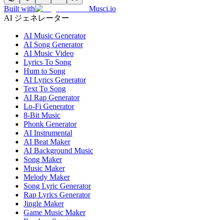
Built with
Musci.io
AI ジェネレーター
AI Music Generator
AI Song Generator
AI Music Video
Lyrics To Song
Hum to Song
AI Lyrics Generator
Text To Song
AI Rap Generator
Lo-Fi Generator
8-Bit Music
Phonk Generator
AI Instrumental
AI Beat Maker
AI Background Music
Song Maker
Music Maker
Melody Maker
Song Lyric Generator
Rap Lyrics Generator
Jingle Maker
Game Music Maker