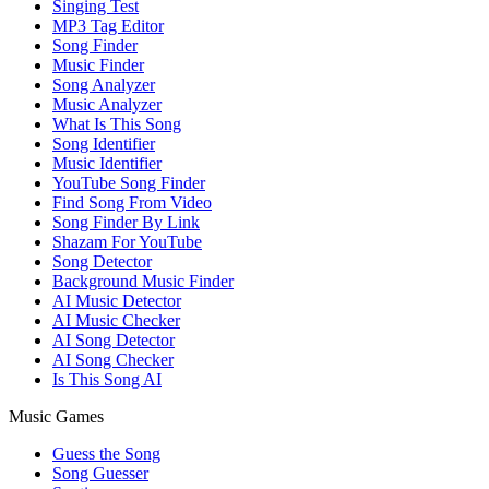
Singing Test
MP3 Tag Editor
Song Finder
Music Finder
Song Analyzer
Music Analyzer
What Is This Song
Song Identifier
Music Identifier
YouTube Song Finder
Find Song From Video
Song Finder By Link
Shazam For YouTube
Song Detector
Background Music Finder
AI Music Detector
AI Music Checker
AI Song Detector
AI Song Checker
Is This Song AI
Music Games
Guess the Song
Song Guesser