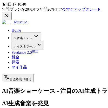
🔥
4日 17:10:40
年間プランが
20%
オフ
年間
20%
オフ
今すぐアップグレード
Musci.io
Home
AI音楽モデル
ボイス＆ツール
HOT
Seedance 2.0
料金
探索
マイ作品
言語を切り替え
AI音楽ショーケース - 注目のAI生成ト
AI生成音楽を発見