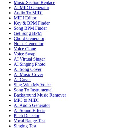
Music Section Replace
AI MIDI Generator
Audio To MIDI
MIDI Editor
Key & BPM Finder
Song BPM Finder
Get Song BPM
Chord Generator
Noise Generator
Voice Clone
Voice Swap
AI Virtual Singer
AI Singing Photo
AI Song Cover
AI Music Cover
AI Cover
Sing With My Voice
Song To Instrumental
Background Music Remover
MP3 to MIDI
AI Audio Generator
AI Sound Effects
Pitch Detector
Vocal Range Test
Singing Test