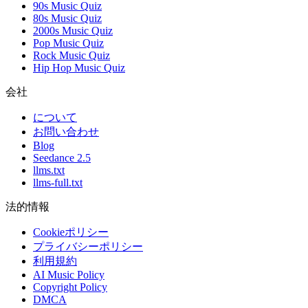
90s Music Quiz
80s Music Quiz
2000s Music Quiz
Pop Music Quiz
Rock Music Quiz
Hip Hop Music Quiz
会社
について
お問い合わせ
Blog
Seedance 2.5
llms.txt
llms-full.txt
法的情報
Cookieポリシー
プライバシーポリシー
利用規約
AI Music Policy
Copyright Policy
DMCA