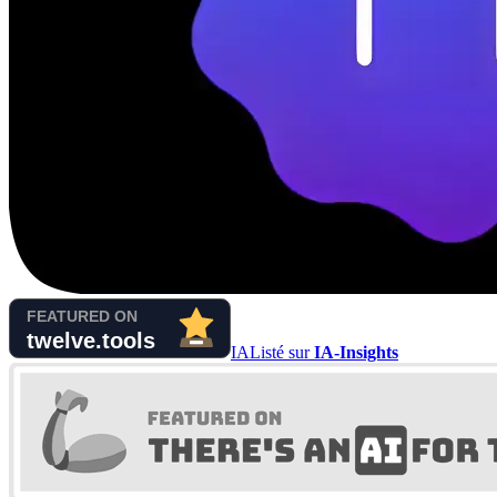
IA
Listé sur
IA-Insights