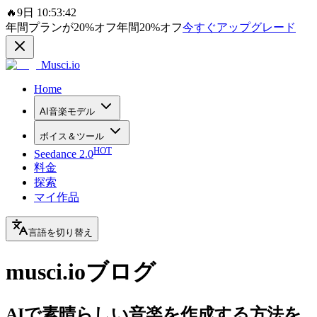
🔥
9日 10:53:42
年間プランが
20%
オフ
年間
20%
オフ
今すぐアップグレード
Musci.io
Home
AI音楽モデル
ボイス＆ツール
HOT
Seedance 2.0
料金
探索
マイ作品
言語を切り替え
musci.ioブログ
AIで素晴らしい音楽を作成する方法を