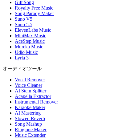
Gift Song
Royalty Free Music
Song Parody Maker
Suno V5
Suno 5.5
ElevenLabs Music
MiniMax Music
AceStep Music
Mureka Music
Udio Music
Lyria 3
オーディオツール
Vocal Remover
Voice Cleaner
AI Stem Splitter
Acapella Extractor
Instrumental Remover
Karaoke Maker
AI Mastering
Slowed Reverb
Song Mashup
Ringtone Maker
Music Extender