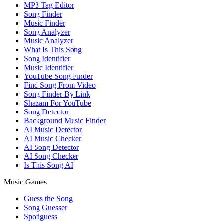
MP3 Tag Editor
Song Finder
Music Finder
Song Analyzer
Music Analyzer
What Is This Song
Song Identifier
Music Identifier
YouTube Song Finder
Find Song From Video
Song Finder By Link
Shazam For YouTube
Song Detector
Background Music Finder
AI Music Detector
AI Music Checker
AI Song Detector
AI Song Checker
Is This Song AI
Music Games
Guess the Song
Song Guesser
Spotiguess