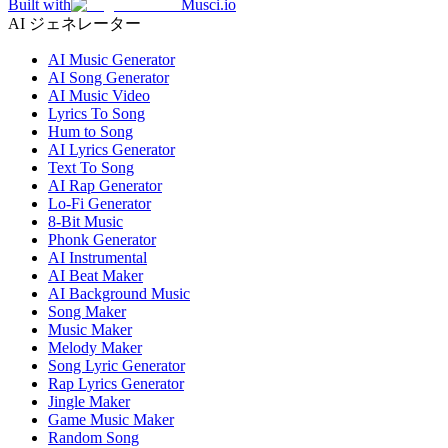
Built with
Musci.io
AI ジェネレーター
AI Music Generator
AI Song Generator
AI Music Video
Lyrics To Song
Hum to Song
AI Lyrics Generator
Text To Song
AI Rap Generator
Lo-Fi Generator
8-Bit Music
Phonk Generator
AI Instrumental
AI Beat Maker
AI Background Music
Song Maker
Music Maker
Melody Maker
Song Lyric Generator
Rap Lyrics Generator
Jingle Maker
Game Music Maker
Random Song