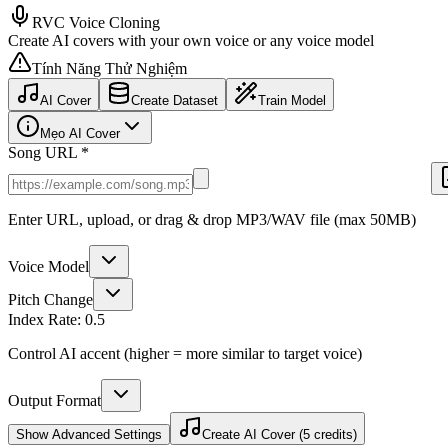
RVC Voice Cloning
Create AI covers with your own voice or any voice model
Tính Năng Thử Nghiệm
AI Cover
Create Dataset
Train Model
Mẹo AI Cover
Song URL *
Enter URL, upload, or drag & drop MP3/WAV file (max 50MB)
Voice Model
Pitch Change
Index Rate:
0.5
Control AI accent (higher = more similar to target voice)
Output Format
Show
Advanced Settings
Create AI Cover (5 credits)