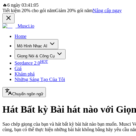
🔥
6 ngày 03:41:05
Tiết kiệm
20%
cho gói năm
Giảm
20%
gói năm
Nâng cấp ngay
Musci.io
Home
Mô Hình Nhạc AI
Giọng Nói & Công Cụ
HOT
Seedance 2.0
Giá
Khám phá
Những Sáng Tạo Của Tôi
Chuyển ngôn ngữ
Hát Bất kỳ Bài hát nào với Giọn
Sao chép giọng của bạn và hát bất kỳ bài hát nào bạn muốn. Musci V
cùng, bạn có thể thực hiện những bài hát không bằng hãy yêu cầu nă