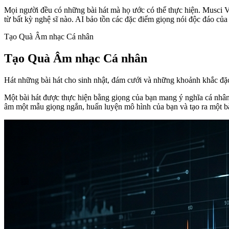
Mọi người đều có những bài hát mà họ ước có thể thực hiện. Musci V
từ bất kỳ nghệ sĩ nào. AI bảo tồn các đặc điểm giọng nói độc đáo của 
Tạo Quà Âm nhạc Cá nhân
Tạo Quà Âm nhạc Cá nhân
Hát những bài hát cho sinh nhật, đám cưới và những khoảnh khắc đặc
Một bài hát được thực hiện bằng giọng của bạn mang ý nghĩa cá nhân 
âm một mẫu giọng ngắn, huấn luyện mô hình của bạn và tạo ra một bà