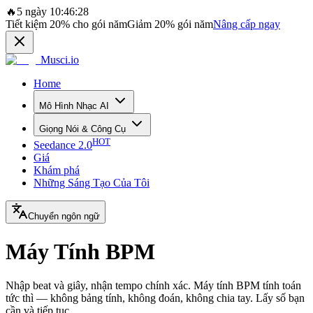
🔥
5 ngày 10:46:28
Tiết kiệm
20%
cho gói năm
Giảm
20%
gói năm
Nâng cấp ngay
Musci.io
Home
Mô Hình Nhạc AI
Giọng Nói & Công Cụ
HOT
Seedance 2.0
Giá
Khám phá
Những Sáng Tạo Của Tôi
Chuyển ngôn ngữ
Máy Tính BPM
Nhập beat và giây, nhận tempo chính xác. Máy tính BPM tính toán
tức thì — không bảng tính, không đoán, không chia tay. Lấy số bạn
cần và tiếp tục.