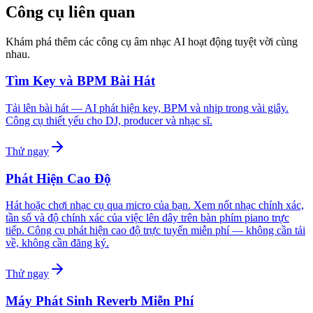
Công cụ liên quan
Khám phá thêm các công cụ âm nhạc AI hoạt động tuyệt vời cùng
nhau.
Tìm Key và BPM Bài Hát
Tải lên bài hát — AI phát hiện key, BPM và nhịp trong vài giây.
Công cụ thiết yếu cho DJ, producer và nhạc sĩ.
Thử ngay
Phát Hiện Cao Độ
Hát hoặc chơi nhạc cụ qua micro của bạn. Xem nốt nhạc chính xác,
tần số và độ chính xác của việc lên dây trên bàn phím piano trực
tiếp. Công cụ phát hiện cao độ trực tuyến miễn phí — không cần tải
về, không cần đăng ký.
Thử ngay
Máy Phát Sinh Reverb Miễn Phí