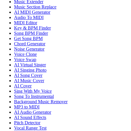
Music Extender
Music Section Replace
AI MIDI Generator
Audio To MIDI
MIDI Editor
Key & BPM Finder
Song BPM Finder
Get Song BPM
Chord Generator
Noise Generator
Voice Clone
Voice Swap
AI Virtual Singer
AI Singing Photo
AI Song Cover
AI Music Cover
AI Cover
Sing With My Voice
Song To Instrumental
Background Music Remover
MP3 to MIDI
AI Audio Generator
AI Sound Effects
Pitch Detector
Vocal Range Test