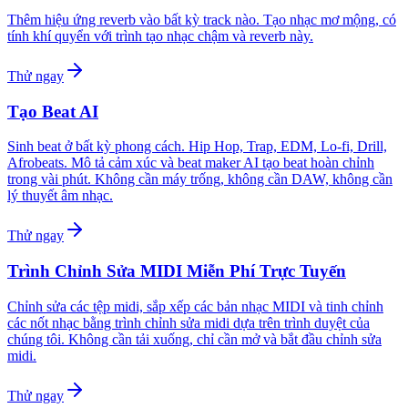
Thêm hiệu ứng reverb vào bất kỳ track nào. Tạo nhạc mơ mộng, có
tính khí quyển với trình tạo nhạc chậm và reverb này.
Thử ngay
Tạo Beat AI
Sinh beat ở bất kỳ phong cách. Hip Hop, Trap, EDM, Lo-fi, Drill,
Afrobeats. Mô tả cảm xúc và beat maker AI tạo beat hoàn chỉnh
trong vài phút. Không cần máy trống, không cần DAW, không cần
lý thuyết âm nhạc.
Thử ngay
Trình Chỉnh Sửa MIDI Miễn Phí Trực Tuyến
Chỉnh sửa các tệp midi, sắp xếp các bản nhạc MIDI và tinh chỉnh
các nốt nhạc bằng trình chỉnh sửa midi dựa trên trình duyệt của
chúng tôi. Không cần tải xuống, chỉ cần mở và bắt đầu chỉnh sửa
midi.
Thử ngay