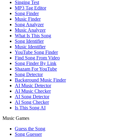
Singing Test
MP3 Tag Editor
Song Finder
Music Finder
Song Analyzer
Music Analyzer
What Is This Song
Song Identifier
Music Identifier
YouTube Song Finder
Find Song From Video
Song Finder By Link
Shazam For YouTube
Song Detector
Background Music Finder
AI Music Detector
AI Music Checker
AI Song Detector
AI Song Checker
Is This Song AI
Music Games
Guess the Song
Song Guesser