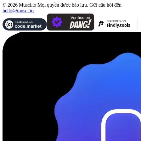
© 2026 Musci.io Mọi quyền được bảo lưu. Gửi câu hỏi đến
hello@musci.io
.