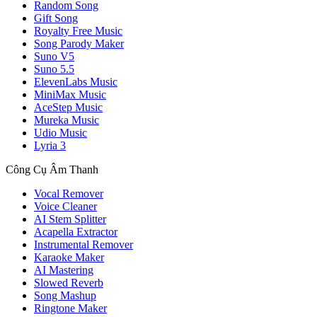
Random Song
Gift Song
Royalty Free Music
Song Parody Maker
Suno V5
Suno 5.5
ElevenLabs Music
MiniMax Music
AceStep Music
Mureka Music
Udio Music
Lyria 3
Công Cụ Âm Thanh
Vocal Remover
Voice Cleaner
AI Stem Splitter
Acapella Extractor
Instrumental Remover
Karaoke Maker
AI Mastering
Slowed Reverb
Song Mashup
Ringtone Maker