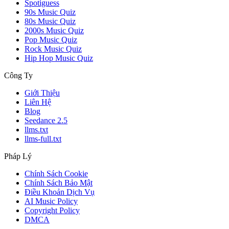
Spotiguess
90s Music Quiz
80s Music Quiz
2000s Music Quiz
Pop Music Quiz
Rock Music Quiz
Hip Hop Music Quiz
Công Ty
Giới Thiệu
Liên Hệ
Blog
Seedance 2.5
llms.txt
llms-full.txt
Pháp Lý
Chính Sách Cookie
Chính Sách Bảo Mật
Điều Khoản Dịch Vụ
AI Music Policy
Copyright Policy
DMCA