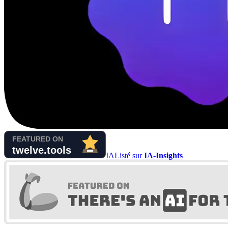
IA
Listé sur
IA-Insights