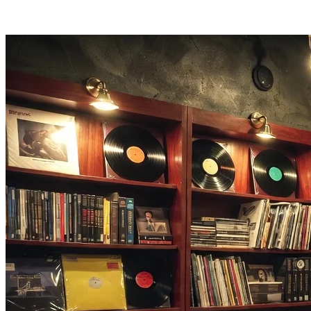
เพิ่มพรอมต์แล้วเครื่องมือสร้างมิวสิควิดีโอ AI จะกำหนดสไตล์
แสง และทิศทางฉาก — ไม่ต้องใช้โปรแกรมตัดต่อ