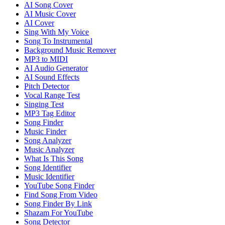
AI Song Cover
AI Music Cover
AI Cover
Sing With My Voice
Song To Instrumental
Background Music Remover
MP3 to MIDI
AI Audio Generator
AI Sound Effects
Pitch Detector
Vocal Range Test
Singing Test
MP3 Tag Editor
Song Finder
Music Finder
Song Analyzer
Music Analyzer
What Is This Song
Song Identifier
Music Identifier
YouTube Song Finder
Find Song From Video
Song Finder By Link
Shazam For YouTube
Song Detector