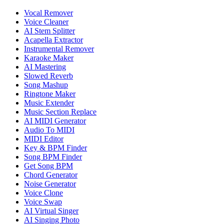
Vocal Remover
Voice Cleaner
AI Stem Splitter
Acapella Extractor
Instrumental Remover
Karaoke Maker
AI Mastering
Slowed Reverb
Song Mashup
Ringtone Maker
Music Extender
Music Section Replace
AI MIDI Generator
Audio To MIDI
MIDI Editor
Key & BPM Finder
Song BPM Finder
Get Song BPM
Chord Generator
Noise Generator
Voice Clone
Voice Swap
AI Virtual Singer
AI Singing Photo