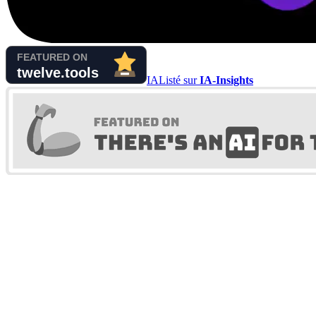
IA
Listé sur
IA-Insights