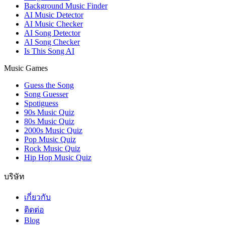
Background Music Finder
AI Music Detector
AI Music Checker
AI Song Detector
AI Song Checker
Is This Song AI
Music Games
Guess the Song
Song Guesser
Spotiguess
90s Music Quiz
80s Music Quiz
2000s Music Quiz
Pop Music Quiz
Rock Music Quiz
Hip Hop Music Quiz
บริษัท
เกี่ยวกับ
ติดต่อ
Blog