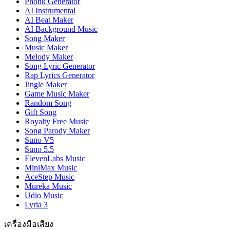
Phonk Generator
AI Instrumental
AI Beat Maker
AI Background Music
Song Maker
Music Maker
Melody Maker
Song Lyric Generator
Rap Lyrics Generator
Jingle Maker
Game Music Maker
Random Song
Gift Song
Royalty Free Music
Song Parody Maker
Suno V5
Suno 5.5
ElevenLabs Music
MiniMax Music
AceStep Music
Mureka Music
Udio Music
Lyria 3
เครื่องมือเสียง