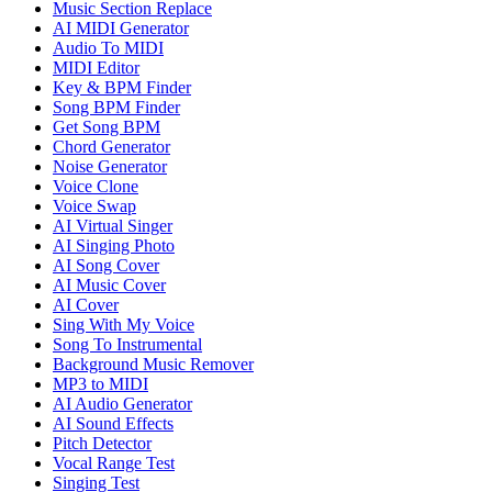
Music Section Replace
AI MIDI Generator
Audio To MIDI
MIDI Editor
Key & BPM Finder
Song BPM Finder
Get Song BPM
Chord Generator
Noise Generator
Voice Clone
Voice Swap
AI Virtual Singer
AI Singing Photo
AI Song Cover
AI Music Cover
AI Cover
Sing With My Voice
Song To Instrumental
Background Music Remover
MP3 to MIDI
AI Audio Generator
AI Sound Effects
Pitch Detector
Vocal Range Test
Singing Test