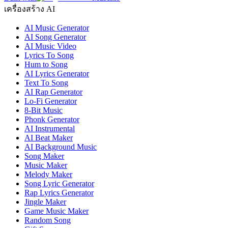
เครื่องสร้าง AI
AI Music Generator
AI Song Generator
AI Music Video
Lyrics To Song
Hum to Song
AI Lyrics Generator
Text To Song
AI Rap Generator
Lo-Fi Generator
8-Bit Music
Phonk Generator
AI Instrumental
AI Beat Maker
AI Background Music
Song Maker
Music Maker
Melody Maker
Song Lyric Generator
Rap Lyrics Generator
Jingle Maker
Game Music Maker
Random Song