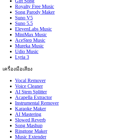
Gift Song
Royalty Free Music
Song Parody Maker
Suno V5
Suno 5.5
ElevenLabs Music
MiniMax Music
AceStep Music
Mureka Music
Udio Music
Lyria 3
เครื่องมือเสียง
Vocal Remover
Voice Cleaner
AI Stem Splitter
Acapella Extractor
Instrumental Remover
Karaoke Maker
AI Mastering
Slowed Reverb
Song Mashup
Ringtone Maker
Music Extender