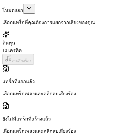
โหมดแยก
เลือกแทร็กที่คุณต้องการแยกจากเสียงของคุณ
ต้นทุน
10
เครดิต
ลบเสียงร้อง
แทร็กที่แยกแล้ว
เลือกแทร็กเพลงและคลิกลบเสียงร้อง
ยังไม่มีแทร็กที่สร้างแล้ว
เลือกแทร็กเพลงและคลิกลบเสียงร้อง