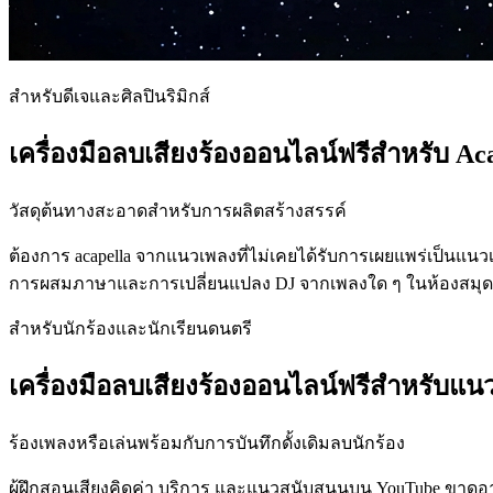
สำหรับดีเจและศิลปินริมิกส์
เครื่องมือลบเสียงร้องออนไลน์ฟรีสำหรับ Ac
วัสดุต้นทางสะอาดสำหรับการผลิตสร้างสรรค์
ต้องการ acapella จากแนวเพลงที่ไม่เคยได้รับการเผยแพร่เป็นแนว
การผสมภาษาและการเปลี่ยนแปลง DJ จากเพลงใด ๆ ในห้องสมุดของคุณ
สำหรับนักร้องและนักเรียนดนตรี
เครื่องมือลบเสียงร้องออนไลน์ฟรีสำหรับแน
ร้องเพลงหรือเล่นพร้อมกับการบันทึกดั้งเดิมลบนักร้อง
ผู้ฝึกสอนเสียงคิดค่า บริการ และแนวสนับสนุนบน YouTube ขาดอาก