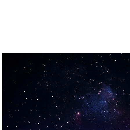
อัปโหลดรูปแบบเสียงมาตรฐานใด ๆ สูงสุด 50 MB เครื่องมือลบเส
เสร็จสิ้นในเวลาน้อยกว่า 3 นาที
เพลงส่วนใหญ่ระหว่างสามถึงหกนาทีประมวลผลใน 60 ถึง 180 วิน