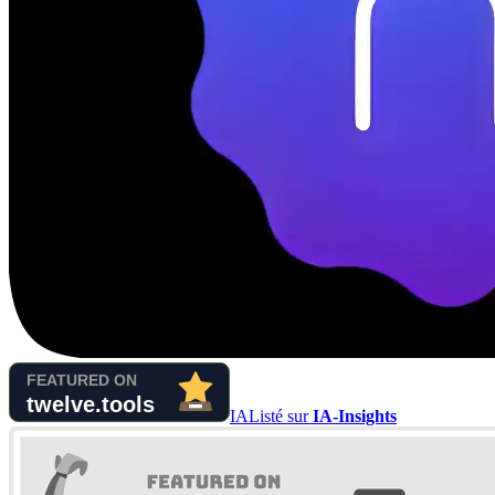
IA
Listé sur
IA-Insights