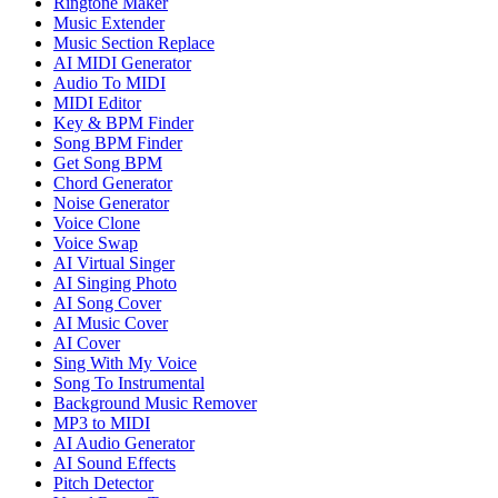
Ringtone Maker
Music Extender
Music Section Replace
AI MIDI Generator
Audio To MIDI
MIDI Editor
Key & BPM Finder
Song BPM Finder
Get Song BPM
Chord Generator
Noise Generator
Voice Clone
Voice Swap
AI Virtual Singer
AI Singing Photo
AI Song Cover
AI Music Cover
AI Cover
Sing With My Voice
Song To Instrumental
Background Music Remover
MP3 to MIDI
AI Audio Generator
AI Sound Effects
Pitch Detector