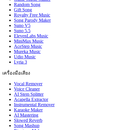
Random Song
Gift Song
Royalty Free Music
Song Parody Maker
Suno V5
Suno 5.5
ElevenLabs Music
MiniMax Music
AceStep Music
Mureka Music
Udio Music
Lyria 3
เครื่องมือเสียง
Vocal Remover
Voice Cleaner
AI Stem Splitter
Acapella Extractor
Instrumental Remover
Karaoke Maker
AI Mastering
Slowed Reverb
Song Mashup