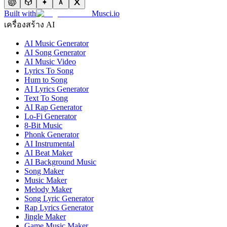
Built with
Musci.io
เครื่องสร้าง AI
AI Music Generator
AI Song Generator
AI Music Video
Lyrics To Song
Hum to Song
AI Lyrics Generator
Text To Song
AI Rap Generator
Lo-Fi Generator
8-Bit Music
Phonk Generator
AI Instrumental
AI Beat Maker
AI Background Music
Song Maker
Music Maker
Melody Maker
Song Lyric Generator
Rap Lyrics Generator
Jingle Maker
Game Music Maker