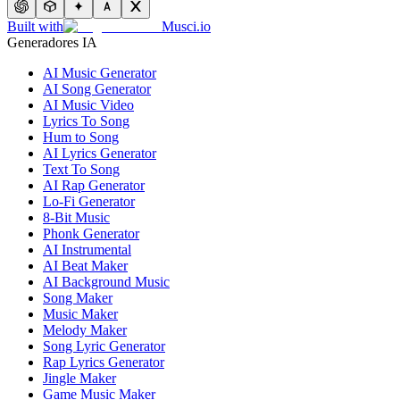
Built with
Musci.io
Generadores IA
AI Music Generator
AI Song Generator
AI Music Video
Lyrics To Song
Hum to Song
AI Lyrics Generator
Text To Song
AI Rap Generator
Lo-Fi Generator
8-Bit Music
Phonk Generator
AI Instrumental
AI Beat Maker
AI Background Music
Song Maker
Music Maker
Melody Maker
Song Lyric Generator
Rap Lyrics Generator
Jingle Maker
Game Music Maker