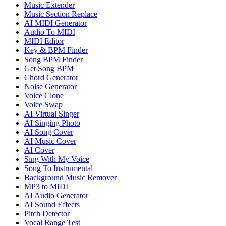
Music Extender
Music Section Replace
AI MIDI Generator
Audio To MIDI
MIDI Editor
Key & BPM Finder
Song BPM Finder
Get Song BPM
Chord Generator
Noise Generator
Voice Clone
Voice Swap
AI Virtual Singer
AI Singing Photo
AI Song Cover
AI Music Cover
AI Cover
Sing With My Voice
Song To Instrumental
Background Music Remover
MP3 to MIDI
AI Audio Generator
AI Sound Effects
Pitch Detector
Vocal Range Test