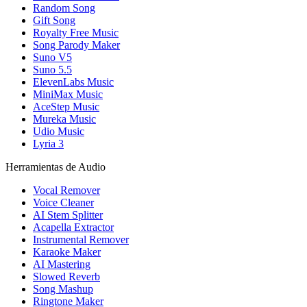
Random Song
Gift Song
Royalty Free Music
Song Parody Maker
Suno V5
Suno 5.5
ElevenLabs Music
MiniMax Music
AceStep Music
Mureka Music
Udio Music
Lyria 3
Herramientas de Audio
Vocal Remover
Voice Cleaner
AI Stem Splitter
Acapella Extractor
Instrumental Remover
Karaoke Maker
AI Mastering
Slowed Reverb
Song Mashup
Ringtone Maker