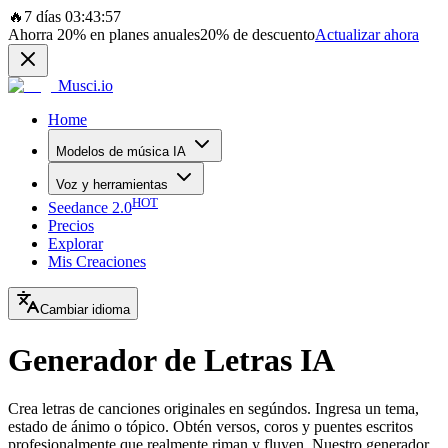
🔥
7 días 03:43:57
Ahorra
20%
en planes anuales
20%
de descuento
Actualizar ahora
Musci.io
Home
Modelos de música IA
Voz y herramientas
HOT
Seedance 2.0
Precios
Explorar
Mis Creaciones
Cambiar idioma
Generador de Letras IA
Crea letras de canciones originales en segúndos. Ingresa un tema,
estado de ánimo o tópico. Obtén versos, coros y puentes escritos
profesionalmente que realmente riman y fluyen. Nuestro generador