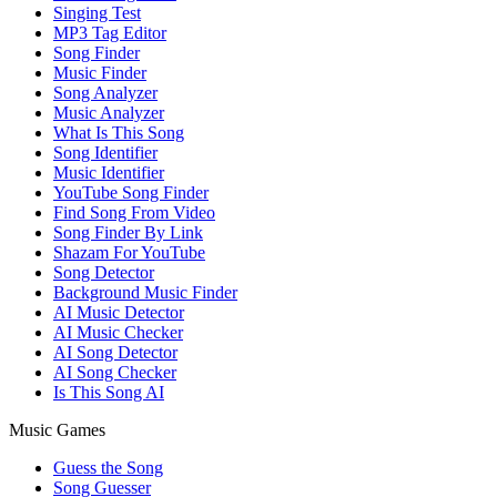
Singing Test
MP3 Tag Editor
Song Finder
Music Finder
Song Analyzer
Music Analyzer
What Is This Song
Song Identifier
Music Identifier
YouTube Song Finder
Find Song From Video
Song Finder By Link
Shazam For YouTube
Song Detector
Background Music Finder
AI Music Detector
AI Music Checker
AI Song Detector
AI Song Checker
Is This Song AI
Music Games
Guess the Song
Song Guesser