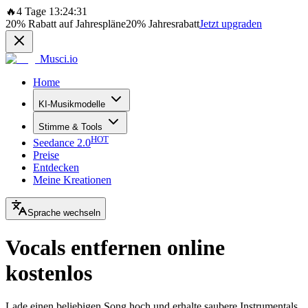
🔥
4 Tage 13:24:31
20%
Rabatt auf Jahrespläne
20%
Jahresrabatt
Jetzt upgraden
Musci.io
Home
KI-Musikmodelle
Stimme & Tools
HOT
Seedance 2.0
Preise
Entdecken
Meine Kreationen
Sprache wechseln
Vocals entfernen online
kostenlos
Lade einen beliebigen Song hoch und erhalte saubere Instrumentals