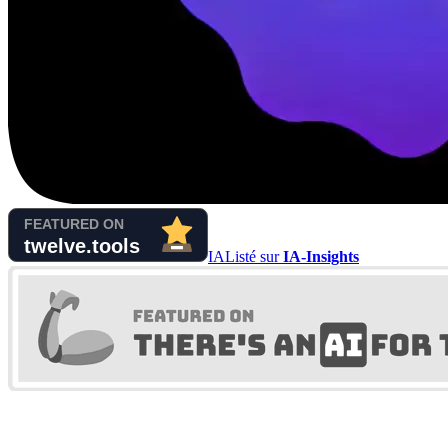
IA
Listé sur
IA-Insights