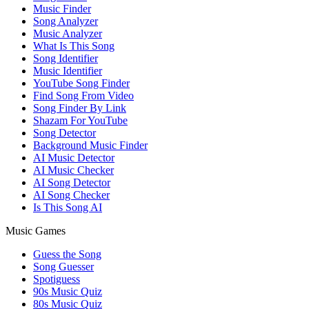
Music Finder
Song Analyzer
Music Analyzer
What Is This Song
Song Identifier
Music Identifier
YouTube Song Finder
Find Song From Video
Song Finder By Link
Shazam For YouTube
Song Detector
Background Music Finder
AI Music Detector
AI Music Checker
AI Song Detector
AI Song Checker
Is This Song AI
Music Games
Guess the Song
Song Guesser
Spotiguess
90s Music Quiz
80s Music Quiz