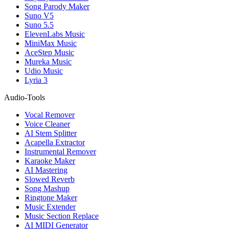
Song Parody Maker
Suno V5
Suno 5.5
ElevenLabs Music
MiniMax Music
AceStep Music
Mureka Music
Udio Music
Lyria 3
Audio-Tools
Vocal Remover
Voice Cleaner
AI Stem Splitter
Acapella Extractor
Instrumental Remover
Karaoke Maker
AI Mastering
Slowed Reverb
Song Mashup
Ringtone Maker
Music Extender
Music Section Replace
AI MIDI Generator