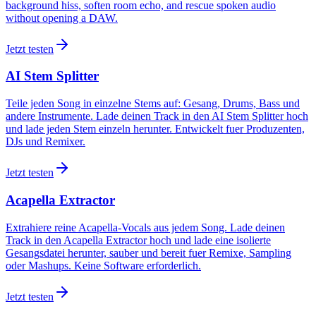
background hiss, soften room echo, and rescue spoken audio
without opening a DAW.
Jetzt testen
AI Stem Splitter
Teile jeden Song in einzelne Stems auf: Gesang, Drums, Bass und
andere Instrumente. Lade deinen Track in den AI Stem Splitter hoch
und lade jeden Stem einzeln herunter. Entwickelt fuer Produzenten,
DJs und Remixer.
Jetzt testen
Acapella Extractor
Extrahiere reine Acapella-Vocals aus jedem Song. Lade deinen
Track in den Acapella Extractor hoch und lade eine isolierte
Gesangsdatei herunter, sauber und bereit fuer Remixe, Sampling
oder Mashups. Keine Software erforderlich.
Jetzt testen