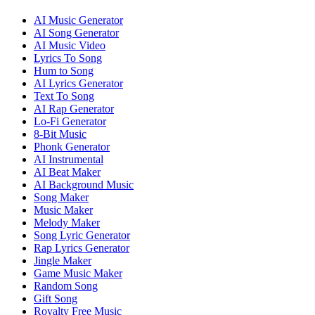
AI Music Generator
AI Song Generator
AI Music Video
Lyrics To Song
Hum to Song
AI Lyrics Generator
Text To Song
AI Rap Generator
Lo-Fi Generator
8-Bit Music
Phonk Generator
AI Instrumental
AI Beat Maker
AI Background Music
Song Maker
Music Maker
Melody Maker
Song Lyric Generator
Rap Lyrics Generator
Jingle Maker
Game Music Maker
Random Song
Gift Song
Royalty Free Music