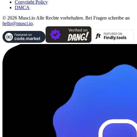
Copyright Policy
DMCA
© 2026 Musci.io Alle Rechte vorbehalten. Bei Fragen schreibe an
hello@musci.io
.