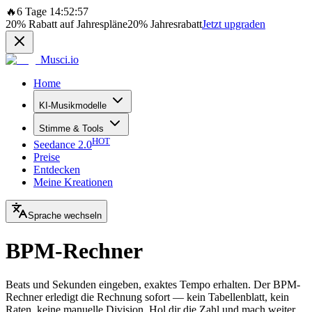
🔥
6 Tage 14:52:57
20%
Rabatt auf Jahrespläne
20%
Jahresrabatt
Jetzt upgraden
Musci.io
Home
KI-Musikmodelle
Stimme & Tools
HOT
Seedance 2.0
Preise
Entdecken
Meine Kreationen
Sprache wechseln
BPM-Rechner
Beats und Sekunden eingeben, exaktes Tempo erhalten. Der BPM-
Rechner erledigt die Rechnung sofort — kein Tabellenblatt, kein
Raten, keine manuelle Division. Hol dir die Zahl und mach weiter.