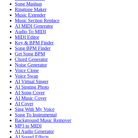
Song Mashup
Ringtone Maker
Music Extender
Music Section Replace
AI MIDI Generator
Audio To MIDI
MIDI Editor
Key & BPM Finder
Song BPM Finder
Get Song BPM
Chord Generator
Noise Generator
Voice Clone
Voice Swap
AI Virtual Singer
AI Singing Photo
AI Song Cover
AI Music Cover
AI Cover
Sing With My Voice
Song To Instrumental
Background Music Remover
MP3 to MIDI
AI Audio Generator
AI Sound Effects